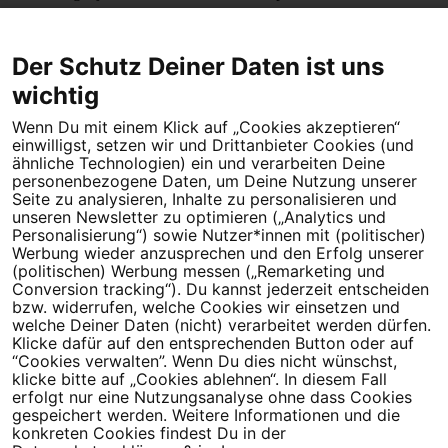
Millionen Menschen für
progressive Politik
ein. Unsere Kampagnen
treiben den ökosozialen Fortschritt voran und verteidigen unsere
Der Schutz Deiner Daten ist uns
Demokratie. Auf
WeAct
, der Petitionsplattform von Campact, kannst
wichtig
Du selbst Politik bewegen: mit Deiner eigenen
Petition
.
Wenn Du mit einem Klick auf „Cookies akzeptieren“
einwilligst, setzen wir und Drittanbieter Cookies (und
ähnliche Technologien) ein und verarbeiten Deine
personenbezogene Daten, um Deine Nutzung unserer
Seite zu analysieren, Inhalte zu personalisieren und
unseren Newsletter zu optimieren („Analytics und
Personalisierung“) sowie Nutzer*innen mit (politischer)
Werbung wieder anzusprechen und den Erfolg unserer
(politischen) Werbung messen („Remarketing und
Dein Engagement macht den Unterschied. Schließe Dich 4,5
Conversion tracking“). Du kannst jederzeit entscheiden
Millionen Menschen an.
bzw. widerrufen, welche Cookies wir einsetzen und
welche Deiner Daten (nicht) verarbeitet werden dürfen.
Newsletter bestellen
Klicke dafür auf den entsprechenden Button oder auf
“Cookies verwalten”. Wenn Du dies nicht wünschst,
klicke bitte auf „Cookies ablehnen“. In diesem Fall
erfolgt nur eine Nutzungsanalyse ohne dass Cookies
gespeichert werden. Weitere Informationen und die
konkreten Cookies findest Du in der
Campact e.V.