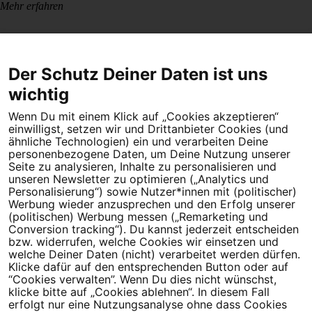
Mehr erfahren
Der Schutz Deiner Daten ist uns
wichtig
Wenn Du mit einem Klick auf „Cookies akzeptieren“
Dein Engagement macht den Unterschied. Schließe Dich 4,5
einwilligst, setzen wir und Drittanbieter Cookies (und
Millionen Menschen an.
ähnliche Technologien) ein und verarbeiten Deine
personenbezogene Daten, um Deine Nutzung unserer
Newsletter bestellen
Seite zu analysieren, Inhalte zu personalisieren und
unseren Newsletter zu optimieren („Analytics und
Personalisierung“) sowie Nutzer*innen mit (politischer)
Werbung wieder anzusprechen und den Erfolg unserer
(politischen) Werbung messen („Remarketing und
Conversion tracking“). Du kannst jederzeit entscheiden
Campact e.V.
bzw. widerrufen, welche Cookies wir einsetzen und
welche Deiner Daten (nicht) verarbeitet werden dürfen.
IBAN DE95 2‍5‍1‍2 0‍5‍1‍0 6‍9‍8‍0 0‍0‍0‍0 0‍0
Klicke dafür auf den entsprechenden Button oder auf
SozialBank
“Cookies verwalten”. Wenn Du dies nicht wünschst,
Direkt online spenden
klicke bitte auf „Cookies ablehnen“. In diesem Fall
erfolgt nur eine Nutzungsanalyse ohne dass Cookies