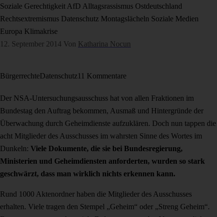
Soziale Gerechtigkeit
AfD
Alltagsrassismus
Ostdeutschland
Rechtsextremismus
Datenschutz
Montagslächeln
Soziale Medien
Europa
Klimakrise
12. September 2014
Von
Katharina Nocun
Bürgerrechte
Datenschutz
11 Kommentare
Der NSA-Untersuchungsausschuss hat von allen Fraktionen im
Bundestag den Auftrag bekommen, Ausmaß und Hintergründe der
Überwachung durch Geheimdienste aufzuklären. Doch nun tappen die
acht Mitglieder des Ausschusses im wahrsten Sinne des Wortes im
Dunkeln:
Viele Dokumente, die sie bei Bundesregierung,
Ministerien und Geheimdiensten anforderten, wurden so stark
geschwärzt, dass man wirklich nichts erkennen kann.
Rund 1000 Aktenordner haben die Mitglieder des Ausschusses
erhalten. Viele tragen den Stempel „Geheim“ oder „Streng Geheim“.