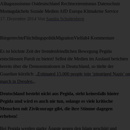
Alltagsrassismus
Ostdeutschland
Rechtsextremismus
Datenschutz
Montagslächeln
Soziale Medien
AfD
Europa
Klimakrise
Service
17. Dezember 2014
Von
Sandra Schuttenberg
Bürgerrechte
Flüchtlingspolitik
Migration
Vielfalt
4 Kommentare
Es ist höchste Zeit der fremdenfeindlichen Bewegung Pegida
entschlossen Paroli zu bieten! Selbst die Medien im Ausland berichten
bereits über die Demonstrationen in Deutschland, so titelte der
Guardian kürzlich: „
Estimated 15.000 people join ‘pinstriped Nazis’ on
march in Dresden
„.
Deutschland besteht nicht aus Pegida, steht keinesfalls hinter
Pegida und wird es auch nie tun, solange es viele kritische
Menschen mit Zivilcourage gibt, die ihre Stimme dagegen
erheben!
Bei Pegida werden
starke Ängste gegen den Islam geschürt und