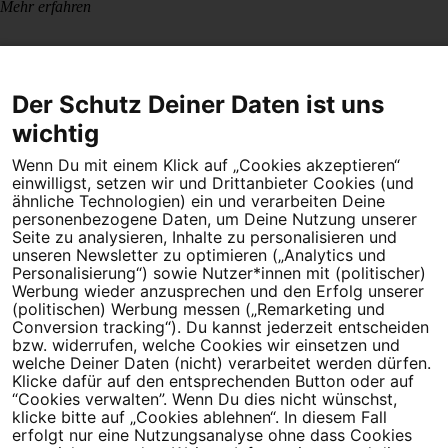
Mehr erfahren
Der Schutz Deiner Daten ist uns
wichtig
Wenn Du mit einem Klick auf „Cookies akzeptieren“
Dein Engagement macht den Unterschied. Schließe Dich 4,5
einwilligst, setzen wir und Drittanbieter Cookies (und
Millionen Menschen an.
ähnliche Technologien) ein und verarbeiten Deine
personenbezogene Daten, um Deine Nutzung unserer
Seite zu analysieren, Inhalte zu personalisieren und
Newsletter bestellen
unseren Newsletter zu optimieren („Analytics und
Personalisierung“) sowie Nutzer*innen mit (politischer)
Werbung wieder anzusprechen und den Erfolg unserer
(politischen) Werbung messen („Remarketing und
Conversion tracking“). Du kannst jederzeit entscheiden
Campact e.V.
bzw. widerrufen, welche Cookies wir einsetzen und
welche Deiner Daten (nicht) verarbeitet werden dürfen.
IBAN DE95 2‍5‍1‍2 0‍5‍1‍0 6‍9‍8‍0 0‍0‍0‍0 0‍0
Klicke dafür auf den entsprechenden Button oder auf
SozialBank
“Cookies verwalten”. Wenn Du dies nicht wünschst,
Direkt online spenden
klicke bitte auf „Cookies ablehnen“. In diesem Fall
erfolgt nur eine Nutzungsanalyse ohne dass Cookies