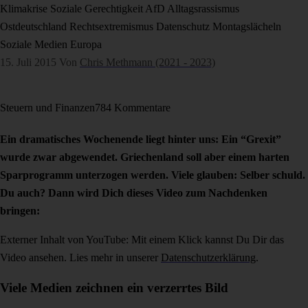
Klimakrise
Soziale Gerechtigkeit
AfD
Alltagsrassismus
Ostdeutschland
Rechtsextremismus
Datenschutz
Montagslächeln
Soziale Medien
Europa
15. Juli 2015
Von
Chris Methmann (2021 - 2023)
Steuern und Finanzen
784 Kommentare
Ein dramatisches Wochenende liegt hinter uns: Ein “Grexit”
wurde zwar abgewendet. Griechenland soll aber einem harten
Sparprogramm unterzogen werden. Viele glauben: Selber schuld.
Du auch? Dann wird Dich dieses Video zum Nachdenken
bringen:
Externer Inhalt von YouTube: Mit einem Klick kannst Du Dir das
Video ansehen. Lies mehr in unserer
Datenschutzerklärung
.
Viele Medien zeichnen ein verzerrtes Bild