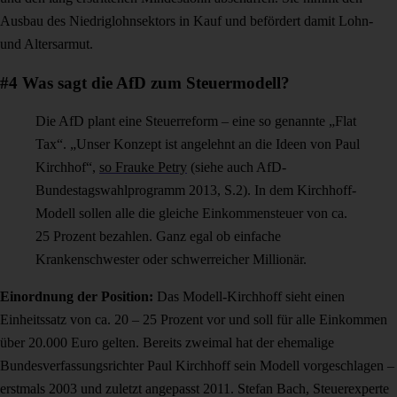
Ausbau des Niedriglohnsektors in Kauf und befördert damit Lohn-
und Altersarmut.
#4 Was sagt die AfD zum Steuermodell?
Die AfD plant eine Steuerreform – eine so genannte
„Flat
Tax“. „Unser Konzept ist angelehnt an die Ideen von Paul
Kirchhof“,
so Frauke Petry
(siehe auch AfD-
Bundestagswahlprogramm 2013, S.2).
In dem Kirchhoff-
Modell sollen alle die gleiche Einkommensteuer von ca.
25 Prozent bezahlen. Ganz egal ob einfache
Krankenschwester oder schwerreicher Millionär.
Einordnung der Position:
Das Modell-Kirchhoff sieht einen
Einheitssatz von ca. 20 – 25 Prozent vor und soll für alle Einkommen
über 20.000 Euro gelten.
Bereits zweimal hat der ehemalige
Bundesverfassungsrichter Paul Kirchhoff sein Modell vorgeschlagen –
erstmals 2003 und zuletzt angepasst 2011.
Stefan Bach, Steuerexperte