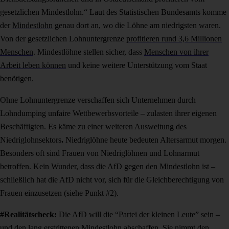
gesetzlichen Mindestlohn.“ Laut des Statistischen Bundesamts komme
der
Mindestlohn
genau dort an, wo die Löhne am niedrigsten waren
.
Von der gesetzlichen Lohnuntergrenze
profitieren rund 3,6 Millionen
Menschen
. Mindestlöhne stellen sicher, dass
Menschen von ihrer
Arbeit leben können
und keine weitere Unterstützung vom Staat
benötigen.
Ohne Lohnuntergrenze verschaffen sich Unternehmen durch
Lohndumping unfaire Wettbewerbsvorteile – zulasten ihrer eigenen
Beschäftigten. Es käme zu einer weiteren Ausweitung des
Niedriglohnsektors
.
Niedriglöhne heute bedeuten Altersarmut morgen.
Besonders oft sind Frauen von Niedriglöhnen und Lohnarmut
betroffen. Kein Wunder, dass die AfD gegen den Mindestlohn ist –
schließlich hat die AfD nicht vor, sich für die Gleichberechtigung von
Frauen einzusetzen (siehe Punkt #2).
#Realitätscheck:
Die AfD will die “Partei der kleinen Leute” sein –
und den lang erstrittenen Mindestlohn abschaffen. Sie nimmt den