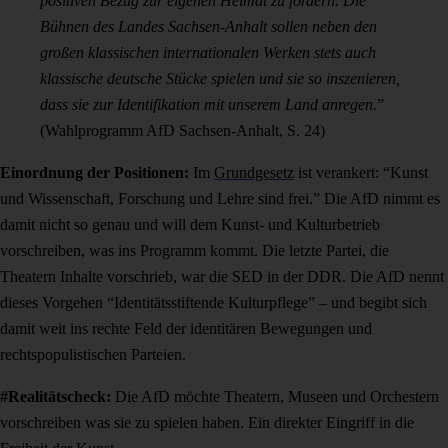
positiven Bezug zur eigenen Heimat zu fördern. Die
Bühnen des Landes Sachsen-Anhalt sollen neben den
großen klassischen internationalen Werken stets auch
klassische deutsche Stücke spielen und sie so inszenieren,
dass sie zur Identifikation mit unserem Land anregen.
”
(Wahlprogramm AfD Sachsen-Anhalt, S. 24)
Einordnung der Positionen:
Im
Grundgesetz
ist verankert: “
Kunst
und Wissenschaft, Forschung und Lehre sind frei.” Die AfD nimmt es
damit nicht so genau und will dem Kunst- und Kulturbetrieb
vorschreiben, was ins Programm kommt. Die letzte Partei, die
Theatern Inhalte vorschrieb, war die SED in der DDR. Die AfD nennt
dieses Vorgehen “Identitätsstiftende Kulturpflege” – und begibt sich
damit weit ins rechte Feld der identitären Bewegungen und
rechtspopulistischen Parteien.
#Realitätscheck:
Die AfD möchte Theatern, Museen und Orchestern
vorschreiben was sie zu spielen haben. Ein direkter Eingriff in die