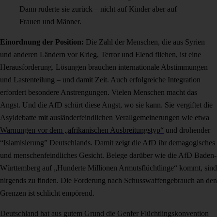
Dann ruderte sie zurück – nicht auf Kinder aber auf
Frauen und Männer.
Einordnung der Position:
Die Zahl der Menschen, die aus Syrien
und anderen Ländern vor Krieg, Terror und Elend fliehen, ist eine
Herausforderung. Lösungen brauchen internationale Abstimmungen
und Lastenteilung – und damit Zeit. Auch erfolgreiche Integration
erfordert besondere Anstrengungen. Vielen Menschen macht das
Angst. Und die AfD schürt diese Angst, wo sie kann. Sie vergiftet die
Asyldebatte mit ausländerfeindlichen Verallgemeinerungen wie etwa
Warnungen vor dem „afrikanischen Ausbreitungstyp“
und drohender
“Islamisierung” Deutschlands. Damit zeigt die AfD ihr demagogisches
und menschenfeindliches Gesicht. Belege darüber wie die AfD Baden-
Württemberg auf
„Hunderte Millionen Armutsflüchtlinge“ kommt, sind
nirgends zu finden
. Die Forderung nach Schusswaffengebrauch an den
Grenzen ist schlicht empörend.
Deutschland hat aus gutem Grund die Genfer Flüchtlingskonvention