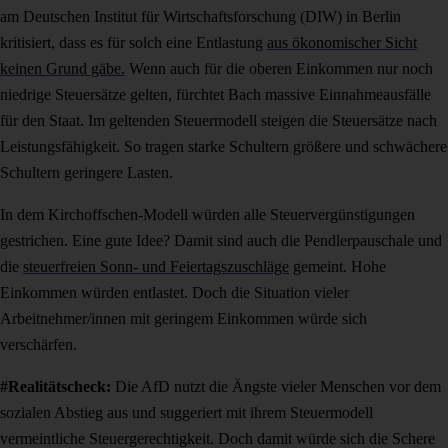
am Deutschen Institut für Wirtschaftsforschung (DIW) in Berlin
kritisiert, dass es für solch eine Entlastung
aus ökonomischer Sicht
keinen Grund gäbe.
Wenn auch für die oberen Einkommen nur noch
niedrige Steuersätze gelten, fürchtet Bach massive Einnahmeausfälle
für den Staat. Im geltenden Steuermodell steigen die Steuersätze nach
Leistungsfähigkeit. So tragen starke Schultern größere und schwächere
Schultern geringere Lasten.
In dem Kirchoffschen-Modell würden
a
lle Steuervergünstigungen
gestrichen. Eine gute Idee? Damit sind auch die Pendlerpauschale und
die
steuerfreien Sonn- und Feiertagszuschläge
gemeint.
H
ohe
Einkommen würden entlastet. Doch
die Situation vieler
Arbeitnehmer/innen mit geringem Einkommen würde sich
verschärfen.
#Realitätscheck:
Die AfD nutzt die Ängste vieler Menschen vor dem
sozialen Abstieg aus und suggeriert mit ihrem Steuermodell
vermeintliche Steuergerechtigkeit. Doch damit würde sich die Schere