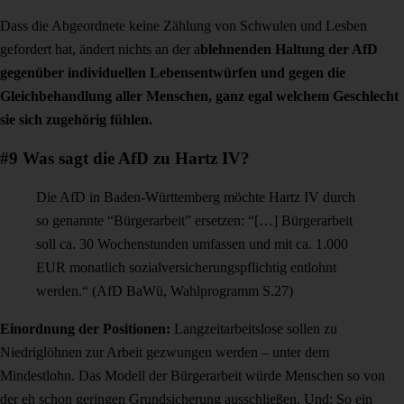
Dass die Abgeordnete keine Zählung von Schwulen und Lesben
gefordert hat, ändert nichts an der a
blehnenden Haltung der AfD
gegenüber individuellen Lebensentwürfen und gegen die
Gleichbehandlung aller Menschen, ganz egal welchem Geschlecht
sie sich zugehörig fühlen.
#9 Was sagt die AfD zu Hartz IV?
Die AfD in Baden-Württemberg möchte Hartz IV durch
so genannte “Bürgerarbeit” ersetzen: “[…] Bürgerarbeit
soll ca. 30 Wochenstunden umfassen und mit ca. 1.000
EUR monatlich sozialversicherungspflichtig entlohnt
werden.“ (AfD BaWü, Wahlprogramm S.27)
Einordnung der Positionen:
Langzeitarbeitslose sollen zu
Niedriglöhnen zur Arbeit gezwungen werden – unter dem
Mindestlohn. Das Modell der Bürgerarbeit würde Menschen so von
der eh schon geringen Grundsicherung ausschließen. Und: So ein