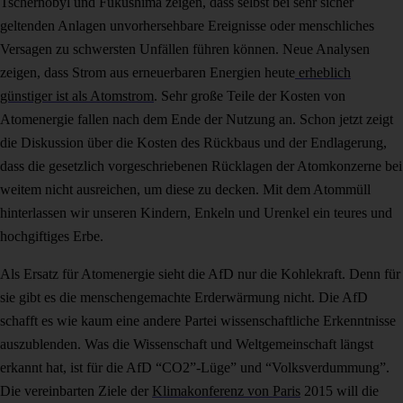
Tschernobyl und Fukushima zeigen, dass selbst bei sehr sicher
geltenden Anlagen unvorhersehbare Ereignisse oder menschliches
Versagen zu schwersten Unfällen führen können. Neue Analysen
zeigen, dass Strom aus erneuerbaren Energien heute
erheblich
günstiger ist als Atomstrom
. Sehr große Teile der Kosten von
Atomenergie fallen nach dem Ende der Nutzung an. Schon jetzt zeigt
die Diskussion über die Kosten des Rückbaus und der Endlagerung,
dass die gesetzlich vorgeschriebenen Rücklagen der Atomkonzerne bei
weitem nicht ausreichen, um diese zu decken. Mit dem Atommüll
hinterlassen wir unseren Kindern, Enkeln und Urenkel ein teures und
hochgiftiges Erbe.
Als Ersatz für Atomenergie sieht die AfD nur die Kohlekraft. Denn für
sie gibt es die menschengemachte Erderwärmung nicht. Die AfD
schafft es wie kaum eine andere Partei wissenschaftliche Erkenntnisse
auszublenden. Was die Wissenschaft und Weltgemeinschaft längst
erkannt hat, ist für die AfD “CO2”-Lüge” und “Volksverdummung”.
Die vereinbarten Ziele der
Klimakonferenz von Paris
2015 will die