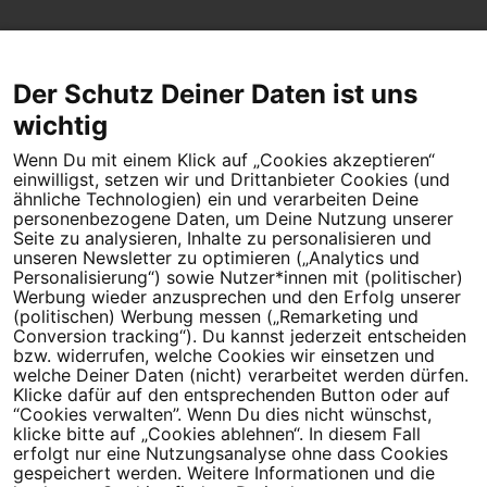
Der Schutz Deiner Daten ist uns
wichtig
Wenn Du mit einem Klick auf „Cookies akzeptieren“
Dein Engagement macht den Unterschied. Schließe Dich 4,5
einwilligst, setzen wir und Drittanbieter Cookies (und
Millionen Menschen an.
ähnliche Technologien) ein und verarbeiten Deine
personenbezogene Daten, um Deine Nutzung unserer
Newsletter bestellen
Seite zu analysieren, Inhalte zu personalisieren und
unseren Newsletter zu optimieren („Analytics und
Personalisierung“) sowie Nutzer*innen mit (politischer)
Werbung wieder anzusprechen und den Erfolg unserer
(politischen) Werbung messen („Remarketing und
Conversion tracking“). Du kannst jederzeit entscheiden
Campact e.V.
bzw. widerrufen, welche Cookies wir einsetzen und
welche Deiner Daten (nicht) verarbeitet werden dürfen.
IBAN DE95 2‍5‍1‍2 0‍5‍1‍0 6‍9‍8‍0 0‍0‍0‍0 0‍0
Klicke dafür auf den entsprechenden Button oder auf
SozialBank
“Cookies verwalten”. Wenn Du dies nicht wünschst,
Direkt online spenden
klicke bitte auf „Cookies ablehnen“. In diesem Fall
erfolgt nur eine Nutzungsanalyse ohne dass Cookies
gespeichert werden. Weitere Informationen und die
Newsletter
Hilfe und