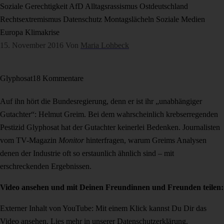
Soziale Gerechtigkeit
AfD
Alltagsrassismus
Ostdeutschland
Rechtsextremismus
Datenschutz
Montagslächeln
Soziale Medien
Europa
Klimakrise
15. November 2016
Von
Maria Lohbeck
Glyphosat
18 Kommentare
Auf ihn hört die Bundesregierung, denn er ist ihr „unabhängiger
Gutachter“: Helmut Greim. Bei dem wahrscheinlich krebserregenden
Pestizid Glyphosat hat der Gutachter keinerlei Bedenken. Journalisten
vom TV-Magazin
Monitor
hinterfragen, warum Greims Analysen
denen der Industrie oft so erstaunlich ähnlich sind – mit
erschreckenden Ergebnissen.
Video ansehen und mit Deinen Freundinnen und Freunden teilen:
Externer Inhalt von YouTube: Mit einem Klick kannst Du Dir das
Video ansehen. Lies mehr in unserer
Datenschutzerklärung
.