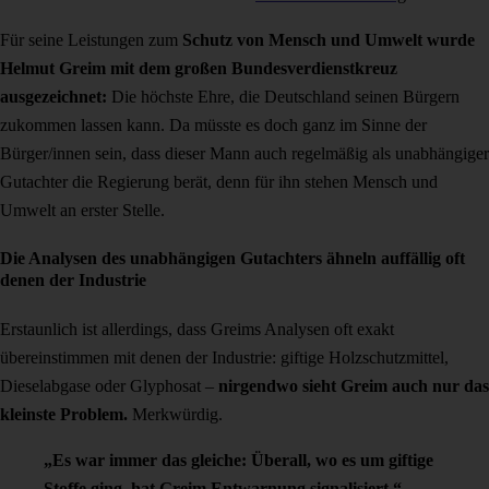
Für seine Leistungen zum
Schutz von Mensch und Umwelt wurde
Helmut Greim mit dem großen Bundesverdienstkreuz
ausgezeichnet:
Die höchste Ehre, die Deutschland seinen Bürgern
zukommen lassen kann. Da müsste es doch ganz im Sinne der
Bürger/innen sein, dass dieser Mann auch regelmäßig als unabhängiger
Gutachter die Regierung berät, denn für ihn stehen Mensch und
Umwelt an erster Stelle.
Die Analysen des unabhängigen Gutachters ähneln auffällig oft
denen der Industrie
Erstaunlich ist allerdings, dass Greims Analysen oft exakt
übereinstimmen mit denen der Industrie: giftige Holzschutzmittel,
Dieselabgase oder Glyphosat –
nirgendwo sieht Greim auch nur das
kleinste Problem.
Merkwürdig.
„Es war immer das gleiche: Überall, wo es um giftige
Stoffe ging, hat Greim Entwarnung signalisiert.“
–