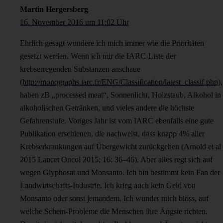
Martin Hergersberg
16. November 2016 um 11:02 Uhr
Ehrlich gesagt wundere ich mich immer wie die Prioritäten
gesetzt werden. Wenn ich mir die IARC-Liste der
krebserregenden Substanzen anschaue
(
http://monographs.iarc.fr/ENG/Classification/latest_classif.php
),
haben zB „processed meat“, Sonnenlicht, Holzstaub, Alkohol in
alkoholischen Getränken, und vieles andere die höchste
Gefahrenstufe. Voriges Jahr ist vom IARC ebenfalls eine gute
Publikation erschienen, die nachweist, dass knapp 4% aller
Krebserkrankungen auf Übergewicht zurückgehen (Arnold et al
2015 Lancet Oncol 2015; 16: 36–46). Aber alles regt sich auf
wegen Glyphosat und Monsanto. Ich bin bestimmt kein Fan der
Landwirtschafts-Industrie. Ich krieg auch kein Geld von
Monsanto oder sonst jemandem. Ich wunder mich bloss, auf
welche Schein-Probleme die Menschen ihre Ängste richten.