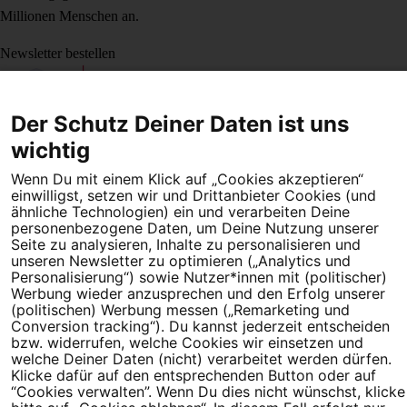
Millionen Menschen an.
Newsletter bestellen
Der Schutz Deiner Daten ist uns
wichtig
Campact e.V.
IBAN DE95 2‍5‍1‍2 0‍5‍1‍0 6‍9‍8‍0 0‍0‍0‍0 0‍0
Wenn Du mit einem Klick auf „Cookies akzeptieren“
SozialBank
einwilligst, setzen wir und Drittanbieter Cookies (und
ähnliche Technologien) ein und verarbeiten Deine
Direkt online spenden
personenbezogene Daten, um Deine Nutzung unserer
Seite zu analysieren, Inhalte zu personalisieren und
Newsletter
Hilfe und
unseren Newsletter zu optimieren („Analytics und
FAQ
Kontakt
Datenschutz
Impressum
Cookie Einstellungen
Personalisierung“) sowie Nutzer*innen mit (politischer)
Werbung wieder anzusprechen und den Erfolg unserer
(politischen) Werbung messen („Remarketing und
Conversion tracking“). Du kannst jederzeit entscheiden
bzw. widerrufen, welche Cookies wir einsetzen und
welche Deiner Daten (nicht) verarbeitet werden dürfen.
Klicke dafür auf den entsprechenden Button oder auf
“Cookies verwalten”. Wenn Du dies nicht wünschst, klicke