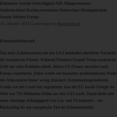
Klimakrise
Soziale Gerechtigkeit
AfD
Alltagsrassismus
Ostdeutschland
Rechtsextremismus
Datenschutz
Montagslächeln
Soziale Medien
Europa
16. Oktober 2025
Gastbeitrag von
Hannes Koch
Klimakrise
Wirtschaft
Das neue Zollabkommen mit den USA beinhaltet erhebliche Nachteile
für europäische Firmen. Während Präsident Donald Trump zusätzliche
Zölle auf viele Produkte erhebt, dürfen US-Firmen steuerfrei nach
Europa exportieren. Dabei wurde ein besonders problematischer Punkt
des Abkommens bisher wenig diskutiert: Kommissionspräsidentin
Ursula von der Leyen hat zugestimmt, dass die EU fossile Energie im
Wert von 750 Milliarden Dollar aus den USA kauft. Damit droht eine
neue, einseitige Abhängigkeit von Gas- und Öl-Importen – ein
Rückschlag für das europäische Ziel der Klimaneutralität.