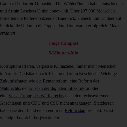
Campact
Union ➡️ Opposition
Die Wähler*innen haben entschieden
und Armin Laschets Union abgewählt. Über 207.000 Menschen
forderten die Parteivorsitzenden Baerbock, Habeck und Lindner auf:
Schickt die Union in die Opposition. Und waren erfolgreich.
Mehr
erfahren
Folge Campact
5-Minuten-Info
Korruptionsaffären, verpasste Klimaziele, immer mehr Menschen
in Armut: Die Bilanz nach 16 Jahren Union ist schlecht. Wichtige
Zukunftsfragen wie die Rentenreform, eine
Reform des
Wahlrechts
, der
Ausbau der digitalen Infrastruktur
oder
eine
Verschärfung des Waffenrechts
nach den rechtsextremen
Anschlägen sind CDU und CSU nicht angegangen. Stattdessen
haben sie dem Land einen enormen
Reformstau
beschert. Es ist
wichtig, dass sich das jetzt ändert!