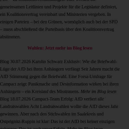
gemeinsamen Leitlinien und Projekte für die Legislatur definiert,
ein Koalitionsvertrag vereinbart und Ministerien vergeben. In
einigen Parteien – bei den Grünen, womöglich auch bei der SPD
– muss abschließend die Parteibasis über den Koalitionsvertrag
abstimmen.
Wahlen: Jetzt mehr im Blog lesen
Blog
30.07.2026
Karolin Schwarz
Exklusiv: Wie die Briefwahl-
Lüge der AfD bei ihren Anhängern verfängt
Seit Jahren macht die
AfD Stimmung gegen die Briefwahl. Eine Forsa-Umfrage für
Campact zeigt: Panikmache und Desinformation wirken bei ihren
Anhängern – ein Kreislauf des Misstrauens.
Mehr im Blog lesen
Blog
18.07.2026
Campact-Team
Erfolg: AfD verliert alle
Landratswahlen
Acht Landratswahlen wollte die AfD dieses Jahr
gewinnen. Aber nach den Stichwahlen im Saalekreis und
Ostprignitz-Ruppin ist klar: Das ist der AfD bei keiner einzigen
gelungen. Das ist auch unser Erfolg.
Mehr im Blog lesen