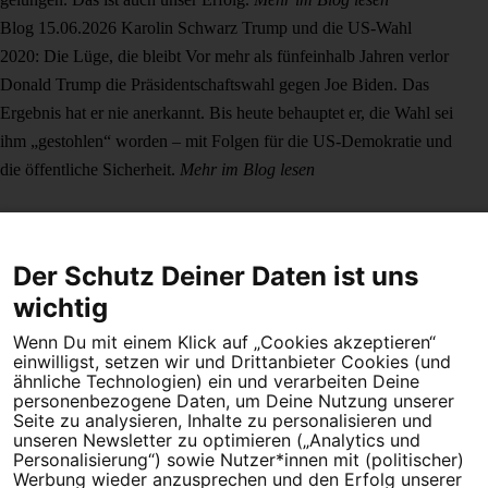
Blog
15.06.2026
Karolin Schwarz
Trump und die US-Wahl
2020: Die Lüge, die bleibt
Vor mehr als fünfeinhalb Jahren verlor
Donald Trump die Präsidentschaftswahl gegen Joe Biden. Das
Ergebnis hat er nie anerkannt. Bis heute behauptet er, die Wahl sei
ihm „gestohlen“ worden – mit Folgen für die US-Demokratie und
die öffentliche Sicherheit.
Mehr im Blog lesen
Der Schutz Deiner Daten ist uns
wichtig
Wenn Du mit einem Klick auf „Cookies akzeptieren“
Dein Engagement macht den Unterschied. Schließe Dich 4,5
einwilligst, setzen wir und Drittanbieter Cookies (und
Millionen Menschen an.
ähnliche Technologien) ein und verarbeiten Deine
personenbezogene Daten, um Deine Nutzung unserer
Newsletter bestellen
Seite zu analysieren, Inhalte zu personalisieren und
unseren Newsletter zu optimieren („Analytics und
Personalisierung“) sowie Nutzer*innen mit (politischer)
Werbung wieder anzusprechen und den Erfolg unserer