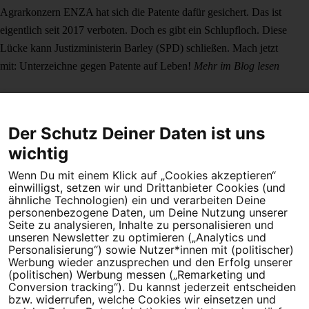
Agrarkonzern ENZA hat sich die Patente dafür gesichert. Das ist
eigentlich seit 2017 verboten. Doch es gibt ein Schlupfloch. Diese
Lücke kann Justizministerin Barley (SPD) schließen. Mach jetzt
mit: Unterzeichne gegen Patente auf Leben!
Mehr im Blog lesen
Der Schutz Deiner Daten ist uns
wichtig
Wenn Du mit einem Klick auf „Cookies akzeptieren“
Dein Engagement macht den Unterschied. Schließe Dich 4,5
einwilligst, setzen wir und Drittanbieter Cookies (und
Millionen Menschen an.
ähnliche Technologien) ein und verarbeiten Deine
personenbezogene Daten, um Deine Nutzung unserer
Seite zu analysieren, Inhalte zu personalisieren und
Newsletter bestellen
unseren Newsletter zu optimieren („Analytics und
Personalisierung“) sowie Nutzer*innen mit (politischer)
Werbung wieder anzusprechen und den Erfolg unserer
(politischen) Werbung messen („Remarketing und
Conversion tracking“). Du kannst jederzeit entscheiden
Campact e.V.
bzw. widerrufen, welche Cookies wir einsetzen und