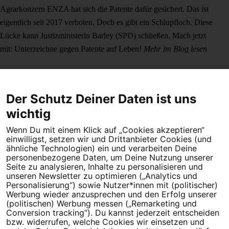
Agrarkonzern ENZA hat sich die Patente dafür gesichert. Das ist
eigentlich seit 2017 verboten. Doch es gibt ein Schlupfloch. Diese
Lücke kann Justizministerin Barley (SPD) schließen. Mach jetzt
mit: Unterzeichne gegen Patente auf Leben!
Mehr im Blog lesen
Der Schutz Deiner Daten ist uns
wichtig
Wenn Du mit einem Klick auf „Cookies akzeptieren“
Dein Engagement macht den Unterschied. Schließe Dich 4,5
einwilligst, setzen wir und Drittanbieter Cookies (und
Millionen Menschen an.
ähnliche Technologien) ein und verarbeiten Deine
personenbezogene Daten, um Deine Nutzung unserer
Seite zu analysieren, Inhalte zu personalisieren und
Newsletter bestellen
unseren Newsletter zu optimieren („Analytics und
Personalisierung“) sowie Nutzer*innen mit (politischer)
Werbung wieder anzusprechen und den Erfolg unserer
(politischen) Werbung messen („Remarketing und
Conversion tracking“). Du kannst jederzeit entscheiden
Campact e.V.
bzw. widerrufen, welche Cookies wir einsetzen und