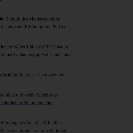
die Zukunft des Medienstandorts
ht die geplante Erhöhung von 86 Cent
sidenten Walter Lübcke (CDU) haben
sextremes Gedankengut, Antisemitismus
n-Wahl im Februar
. Einen weiteren
 männlich und weiß. Angehörige
efeindlichen Meinungen eine
n Kürzungen wären die Öffentlich-
 Reformen erreicht man nicht, indem