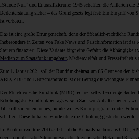
„Stunde Null“ und Entnazifizierung:
1945 schafften die Alliierten die 
Berichterstattung
sicher – das Grundgesetz legt fest: Ein Eingriff von 
ist verboten.
Das ist eine große Errungenschaft, denn der öffentlich-rechtliche Rund
Insbesondere in Zeiten von Fake News und Falschinformation ist das 
Steuern finanziert
. Diese Variante birgt eine Gefahr: die Abhängigkeit
Medien zum Staatsfunk umgebaut
, Medienvielfalt und Pressefreiheit si
Zum 1. Januar 2021 soll der Rundfunkbeitrag um 86 Cent von den bishe
ARD, ZDF und Deutschlandradio ist der Beitrag die wichtigste Einna
Der Mitteldeutsche Rundfunk (MDR) rechnet selbst bei der geplanten 
Erhöhung des Rundfunkbeitrags wegen Sachsen-Anhalt scheitern, würd
Jahr soll zudem ein neues, bundesweites Kulturprogramm unter Führu
schaffen. Diese Initiative würde ohne die Erhöhung gestrichen werden
Im
Koalitionsvertrag 2016-2021
hat die Kenia-Koalition aus CDU, SPD
gegen populistische Stimmungsmache, ideologische Hetze und Rassism