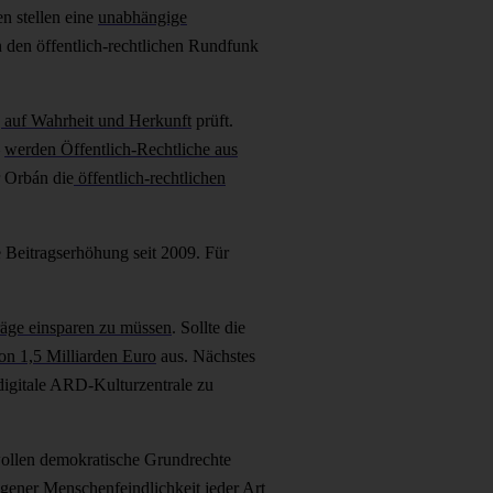
en stellen eine
unabhängige
n den öffentlich-rechtlichen Rundfunk
g auf Wahrheit und Herkunft
prüft.
–
werden Öffentlich-Rechtliche aus
r Orbán die
öffentlich-rechtlichen
 Beitragserhöhung seit 2009. Für
träge einsparen zu müssen
. Sollte die
on 1,5 Milliarden Euro
aus. Nächstes
digitale ARD-Kulturzentrale zu
wollen demokratische Grundrechte
gener Menschenfeindlichkeit jeder Art