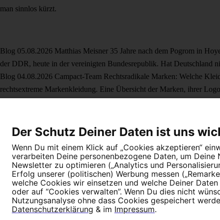
man sinnlos kürzt.
Blog
05.08.2026
Matthias Meisner
35 Jahre nach dem Pogrom in Hoye
der DDR, heute in der vereinigten Bundesrepublik. Hat Deutschland ni
Blog
04.08.2026
Campact-Team
Rechtsradikale Marken: Welche Klei
rechtsextreme Markenkleidung. Eine Übersicht der Marken, ihrer Log
Blog
01.08.2026
„Wie Rechte reden“
Was an der AfD extrem ist
Ethni
demokratische Grundsätze verletzen – und wie du darauf antworten ka
Der Schutz Deiner Daten ist uns wic
Wenn Du mit einem Klick auf „Cookies akzeptieren“ einwi
verarbeiten Deine personenbezogene Daten, um Deine Nu
Newsletter zu optimieren („Analytics und Personalisier
Dein Engagement macht den Unterschied. Schließe Dich 4,5 Millione
Erfolg unserer (politischen) Werbung messen („Remarket
welche Cookies wir einsetzen und welche Deiner Daten (
Newsletter bestellen
oder auf “Cookies verwalten”. Wenn Du dies nicht wünschs
Nutzungsanalyse ohne dass Cookies gespeichert werden.
Datenschutzerklärung
& im
Impressum
.