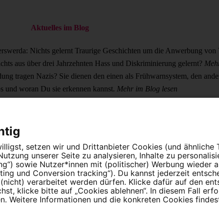
Aktuelles im Blog
rswerda: Nichts gelernt
Traurige Geschichten um die Anwerbung von V
chts aus über drei Jahrzehnten Hass und Diskriminierung gelernt?
Mehr
dung tragen Nazis?
Sie dienen den einen als Frühwarnsystem, den ande
os und woran Du sie erkennen kannst.
Mehr im Blog lesen
scher Volksbegriff, „Remigration“ und Angriffe auf den Rechtsstaat: 
nnst.
Mehr im Blog lesen
htig
lligst, setzen wir und Drittanbieter Cookies (und ähnliche
tzung unserer Seite zu analysieren, Inhalte zu personalis
ung“) sowie Nutzer*innen mit (politischer) Werbung wieder
n Menschen an.
ing und Conversion tracking“). Du kannst jederzeit entsch
nicht) verarbeitet werden dürfen. Klicke dafür auf den en
t, klicke bitte auf „Cookies ablehnen“. In diesem Fall erfo
 Weitere Informationen und die konkreten Cookies findest