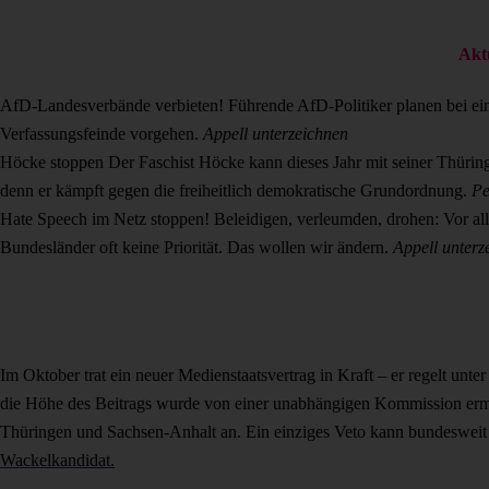
Akt
AfD-Landesverbände verbieten!
Führende AfD-Politiker planen bei e
Verfassungsfeinde vorgehen.
Appell unterzeichnen
Höcke stoppen
Der Faschist Höcke kann dieses Jahr mit seiner Thür
denn er kämpft gegen die freiheitlich demokratische Grundordnung.
Pe
Hate Speech im Netz stoppen!
Beleidigen, verleumden, drohen: Vor all
Bundesländer oft keine Priorität. Das wollen wir ändern.
Appell unterz
Im Oktober trat ein neuer Medienstaatsvertrag in Kraft – er regelt unte
die Höhe des Beitrags wurde von einer unabhängigen Kommission ermi
Thüringen und Sachsen-Anhalt an. Ein einziges Veto kann bundesweit 
Wackelkandidat.