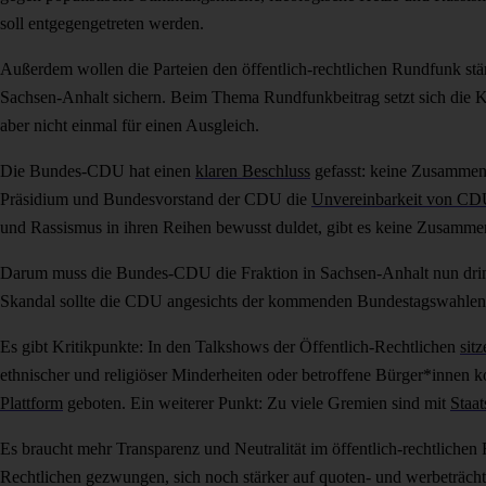
soll entgegengetreten werden.
Außerdem wollen die Parteien den öffentlich-rechtlichen Rundfunk stä
Sachsen-Anhalt sichern. Beim Thema Rundfunkbeitrag setzt sich die Koal
aber nicht einmal für einen Ausgleich.
Die Bundes-CDU hat einen
klaren Beschluss
gefasst: keine Zusammen
Präsidium und Bundesvorstand der CDU die
Unvereinbarkeit von CDU
und Rassismus in ihren Reihen bewusst duldet, gibt es keine Zusammena
Darum muss die Bundes-CDU die Fraktion in Sachsen-Anhalt nun drin
Skandal sollte die CDU angesichts der kommenden Bundestagswahlen
Es gibt Kritikpunkte: In den Talkshows der Öffentlich-Rechtlichen
sit
ethnischer und religiöser Minderheiten oder betroffene Bürger*inne
Plattform
geboten. Ein weiterer Punkt: Zu viele Gremien sind mit
Staat
Es braucht mehr Transparenz und Neutralität im öffentlich-rechtliche
Rechtlichen gezwungen, sich noch stärker auf quoten- und werbeträch