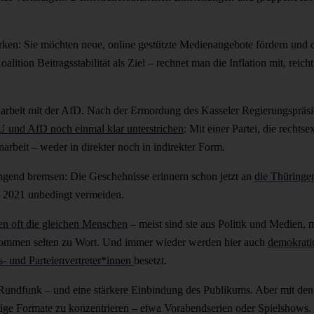
rken: Sie möchten neue, online gestützte Medienangebote fördern und 
ition Beitragsstabilität als Ziel – rechnet man die Inflation mit, reic
arbeit mit der AfD. Nach der Ermordung des Kasseler Regierungsprä
 und AfD noch einmal klar unterstrichen
: Mit einer Partei, die recht
rbeit – weder in direkter noch in indirekter Form.
gend bremsen: Die Geschehnisse erinnern schon jetzt an
die Thüringe
 2021 unbedingt vermeiden.
zen oft die gleichen Menschen
– meist sind sie aus Politik und Medien,
n kommen selten zu Wort. Und immer wieder werden hier auch
demokrati
s- und Parteienvertreter*innen
besetzt.
n Rundfunk – und eine stärkere Einbindung des Publikums. Aber mit de
tige Formate zu konzentrieren – etwa Vorabendserien oder Spielshows.