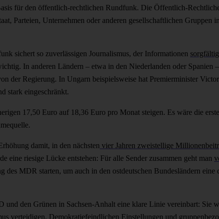
Basis für den öffentlich-rechtlichen Rundfunk. Die Öffentlich-Rechtlich
Staat, Parteien, Unternehmen oder anderen gesellschaftlichen Gruppen i
funk sichert so zuverlässigen Journalismus, der Informationen
sorgfälti
wichtig. In anderen Ländern – etwa in den Niederlanden oder Spanien 
 von der Regierung. In Ungarn beispielsweise hat Premierminister Victo
nd stark eingeschränkt.
rigen 17,50 Euro auf 18,36 Euro pro Monat steigen. Es wäre die erste
hmequelle.
Erhöhung damit, in den nächsten
vier Jahren zweistellige Millionenbei
e eine riesige Lücke entstehen: Für alle Sender zusammen geht man
v
ng des MDR starten, um auch in den ostdeutschen Bundesländern eine 
.
 und den Grünen in Sachsen-Anhalt eine klare Linie vereinbart: Sie 
us verteidigen. Demokratiefeindlichen Einstellungen und gruppenbezo