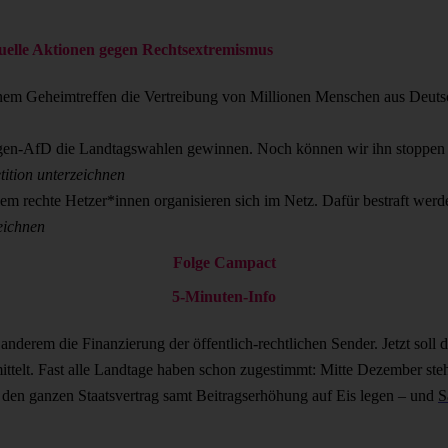
uelle Aktionen gegen Rechtsextremismus
inem Geheimtreffen die Vertreibung von Millionen Menschen aus Deutsc
ingen-AfD die Landtagswahlen gewinnen. Noch können wir ihn stoppen 
tition unterzeichnen
em rechte Hetzer*innen organisieren sich im Netz. Dafür bestraft werden
eichnen
Folge Campact
5-Minuten-Info
r anderem die Finanzierung der öffentlich-rechtlichen Sender. Jetzt sol
ttelt. Fast alle Landtage haben schon zugestimmt: Mitte Dezember st
den ganzen Staatsvertrag samt Beitragserhöhung auf Eis legen – und
S