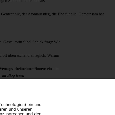
igen Spende und erhalte als
Gentechnik, der Atomausstieg, die Ehe für alle: Gemeinsam hat
 Gastautorin Sibel Schick fragt: Wie
 oft überraschend alltäglich. Warum
ertragsarbeitnehmer*innen: einst in
 im Blog lesen
 Technologien) ein und
ieren und unseren
 anzusprechen und den