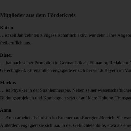
Mitglieder aus dem Förderkreis
Katrin
…ist seit Jahrzehnten zivilgesellschaftlich aktiv, war zehn Jahre Abgeo
freiberuflich aus.
Dieter
… hat nach seiner Promotion in Germanistik als Filmautor, Redakteur Ö
Gerechtigkeit. Ehrenamtlich engagierte er sich bei ver.di Bayern im V
Markus
… ist Physiker in der Strahlentherapie. Neben seiner wissenschaftliche
Bildungsprojekten und Kampagnen setzt er auf klare Haltung, Transpa
Anna
… Anna arbeitet als Juristin im Erneuerbare-Energien-Bereich. Sie war 
Außerdem engagiert sie sich u.a. in der Geflüchtetenhilfe, etwa als ehr