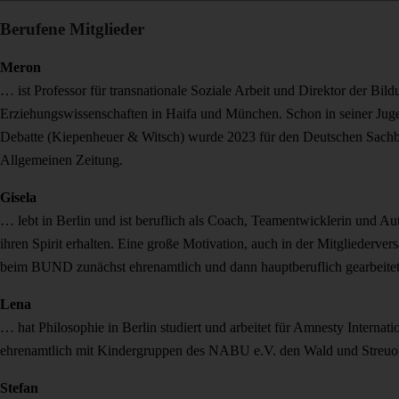
Berufene Mitglieder
Meron
… ist Professor für transnationale Soziale Arbeit und Direktor der Bi
Erziehungswissenschaften in Haifa und München. Schon in seiner Jugend 
Debatte (Kiepenheuer & Witsch) wurde 2023 für den Deutschen Sachb
Allgemeinen Zeitung.
Gisela
… lebt in Berlin und ist beruflich als Coach, Teamentwicklerin und Auto
ihren Spirit erhalten. Eine große Motivation, auch in der Mitgliederv
beim BUND zunächst ehrenamtlich und dann hauptberuflich gearbeite
Lena
… hat Philosophie in Berlin studiert und arbeitet für Amnesty Internat
ehrenamtlich mit Kindergruppen des NABU e.V. den Wald und Streuobstwi
Stefan