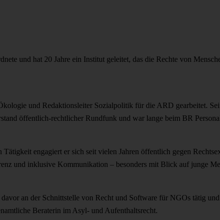
rdnete und hat 20 Jahre ein Institut geleitet, das die Rechte von Mensch
kologie und Redaktionsleiter Sozialpolitik für die ARD gearbeitet. Se
orstand öffentlich-rechtlicher Rundfunk und war lange beim BR Persona
n Tätigkeit engagiert er sich seit vielen Jahren öffentlich gegen Recht
renz und inklusive Kommunikation – besonders mit Blick auf junge Men
davor an der Schnittstelle von Recht und Software für NGOs tätig und i
enamtliche Beraterin im Asyl- und Aufenthaltsrecht.