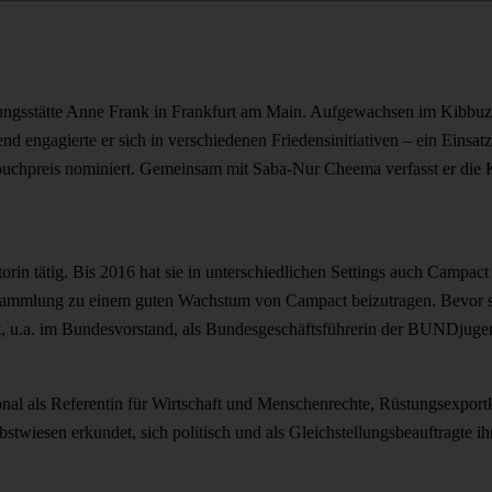
ldungsstätte Anne Frank in Frankfurt am Main. Aufgewachsen im Kibbuz 
engagierte er sich in verschiedenen Friedensinitiativen – ein Einsatz,
uchpreis nominiert. Gemeinsam mit Saba-Nur Cheema verfasst er die 
rin tätig. Bis 2016 hat sie in unterschiedlichen Settings auch Campact 
ersammlung zu einem guten Wachstum von Campact beizutragen. Bevor sie
t, u.a. im Bundesvorstand, als Bundesgeschäftsführerin der BUNDjug
ional als Referentin für Wirtschaft und Menschenrechte, Rüstungsexportk
esen erkundet, sich politisch und als Gleichstellungsbeauftragte ihrer