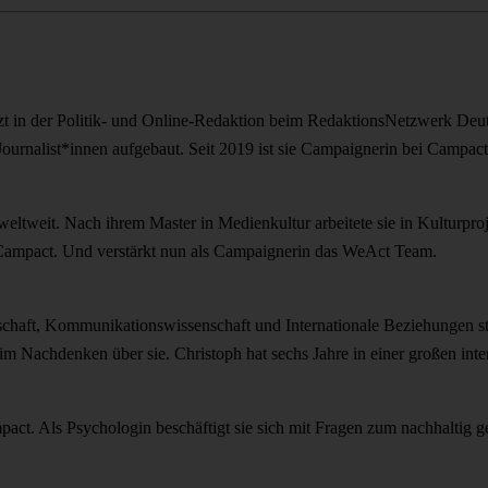
uletzt in der Politik- und Online-Redaktion beim RedaktionsNetzwerk D
urnalist*innen aufgebaut. Seit 2019 ist sie Campaignerin bei Campact
tweit. Nach ihrem Master in Medienkultur arbeitete sie in Kulturproje
zu Campact. Und verstärkt nun als Campaignerin das WeAct Team.
schaft, Kommunikationswissenschaft und Internationale Beziehungen st
d im Nachdenken über sie. Christoph hat sechs Jahre in einer großen in
pact. Als Psychologin beschäftigt sie sich mit Fragen zum nachhaltig g