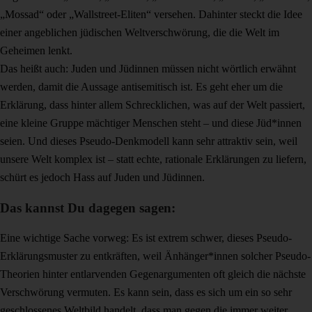
„Mossad“ oder „Wallstreet-Eliten“ versehen. Dahinter steckt die Idee
einer angeblichen jüdischen Weltverschwörung, die die Welt im
Geheimen lenkt.
Das heißt auch: Juden und Jüdinnen müssen nicht wörtlich erwähnt
werden, damit die Aussage antisemitisch ist. Es geht eher um die
Erklärung, dass hinter allem Schrecklichen, was auf der Welt passiert,
eine kleine Gruppe mächtiger Menschen steht – und diese Jüd*innen
seien. Und dieses Pseudo-Denkmodell kann sehr attraktiv sein, weil
unsere Welt komplex ist – statt echte, rationale Erklärungen zu liefern,
schürt es jedoch Hass auf Juden und Jüdinnen.
Das kannst Du dagegen sagen:
Eine wichtige Sache vorweg: Es ist extrem schwer, dieses Pseudo-
Erklärungsmuster zu entkräften, weil Änhänger*innen solcher Pseudo-
Theorien hinter entlarvenden Gegenargumenten oft gleich die nächste
Verschwörung vermuten. Es kann sein, dass es sich um ein so sehr
geschlossenes Weltbild handelt, dass man gegen die immer weiter