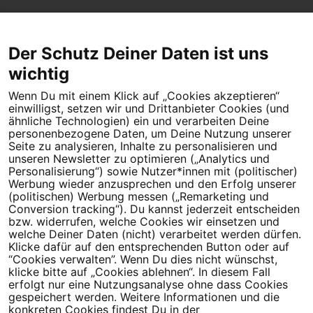
Der Schutz Deiner Daten ist uns
wichtig
Wenn Du mit einem Klick auf „Cookies akzeptieren“
Dein Engagement macht den Unterschied. Schließe Dich 4,5
einwilligst, setzen wir und Drittanbieter Cookies (und
Millionen Menschen an.
ähnliche Technologien) ein und verarbeiten Deine
personenbezogene Daten, um Deine Nutzung unserer
Newsletter bestellen
Seite zu analysieren, Inhalte zu personalisieren und
unseren Newsletter zu optimieren („Analytics und
Personalisierung“) sowie Nutzer*innen mit (politischer)
Werbung wieder anzusprechen und den Erfolg unserer
(politischen) Werbung messen („Remarketing und
Conversion tracking“). Du kannst jederzeit entscheiden
Campact e.V.
bzw. widerrufen, welche Cookies wir einsetzen und
welche Deiner Daten (nicht) verarbeitet werden dürfen.
IBAN DE95 2‍5‍1‍2 0‍5‍1‍0 6‍9‍8‍0 0‍0‍0‍0 0‍0
Klicke dafür auf den entsprechenden Button oder auf
SozialBank
“Cookies verwalten”. Wenn Du dies nicht wünschst,
Direkt online spenden
klicke bitte auf „Cookies ablehnen“. In diesem Fall
erfolgt nur eine Nutzungsanalyse ohne dass Cookies
gespeichert werden. Weitere Informationen und die
Newsletter
Hilfe und
konkreten Cookies findest Du in der