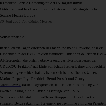
Klimakrise
Soziale Gerechtigkeit
AfD
Alltagsrassismus
Ostdeutschland
Rechtsextremismus
Datenschutz
Montagslächeln
Soziale Medien
Europa
30. Juni 2005
Von
Günter Metzges
Softwarepatente
In den letzten Tagen erreichen uns mehr und mehr Hinweise, dass ein
Umdenken in der EVP-Fraktion stattfindet. Unter den deutschen EVP-
Abgeordneten, die bislang überwiegend das „
Positionspapier der
CDU/CSU-Fraktion
“ auf Linie von Klaus-Heiner Lehne und Joachim
Wuermeling verschickt hatten, haben sich bereits
Thomas Ulmer
,
Markus Pieper
,
Ingo Friedrich
,
Bernd Posselt
und
Georg
Jarzembowski
dafür ausgesprochen, in der Plenarabstimmung zur
zweiten Lesung für die Änderungsanträge von EVP-
Schattenberichterstatterin Pia-Noora Kauppi und Jerzy Buzek zu
stimmen. Beide setzen sich für eine klare Trennlinie zwischen Patenten