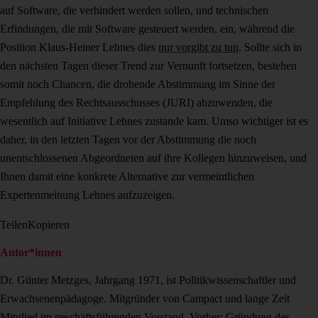
auf Software, die verhindert werden sollen, und technischen
Erfindungen, die mit Software gesteuert werden, ein, während die
Position Klaus-Heiner Lehnes dies
nur vorgibt zu tun
. Sollte sich in
den nächsten Tagen dieser Trend zur Vernunft fortsetzen, bestehen
somit noch Chancen, die drohende Abstimmung im Sinne der
Empfehlung des Rechtsausschusses (JURI) abzuwenden, die
wesentlich auf Initiative Lehnes zustande kam. Umso wichtiger ist es
daher, in den letzten Tagen vor der Abstimmung die noch
unentschlossenen Abgeordneten auf ihre Kollegen hinzuweisen, und
Ihnen damit eine konkrete Alternative zur vermeintlichen
Expertenmeinung Lehnes aufzuzeigen.
Teilen
Kopieren
Autor*innen
Dr. Günter Metzges, Jahrgang 1971, ist Politikwissenschaftler und
Erwachsenenpäda­goge. Mitgründer von Campact und lange Zeit
Mitglied im geschäftsführenden Vorstand. Vorher: Gründung des