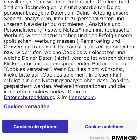
einwilligst, setzen wir und Drittanbieter Cookies (und
Millionen Menschen an.
ähnliche Technologien) ein und verarbeiten Deine
personenbezogene Daten, um Deine Nutzung unserer
Newsletter bestellen
Seite zu analysieren, Inhalte zu personalisieren und
unseren Newsletter zu optimieren („Analytics und
Personalisierung“) sowie Nutzer*innen mit (politischer)
Werbung wieder anzusprechen und den Erfolg unserer
(politischen) Werbung messen („Remarketing und
Conversion tracking“). Du kannst jederzeit entscheiden
Campact e.V.
bzw. widerrufen, welche Cookies wir einsetzen und
welche Deiner Daten (nicht) verarbeitet werden dürfen.
IBAN DE95 2‍5‍1‍2 0‍5‍1‍0 6‍9‍8‍0 0‍0‍0‍0 0‍0
Klicke dafür auf den entsprechenden Button oder auf
SozialBank
“Cookies verwalten”. Wenn Du dies nicht wünschst,
Direkt online spenden
klicke bitte auf „Cookies ablehnen“. In diesem Fall
erfolgt nur eine Nutzungsanalyse ohne dass Cookies
gespeichert werden. Weitere Informationen und die
Newsletter
Hilfe und
konkreten Cookies findest Du in der
FAQ
Kontakt
Datenschutz
Impressum
Cookie Einstellungen
Datenschutzerklärung
& im
Impressum
.
Cookies verwalten
Cookies akzeptieren
Cookies ablehnen
Powered by