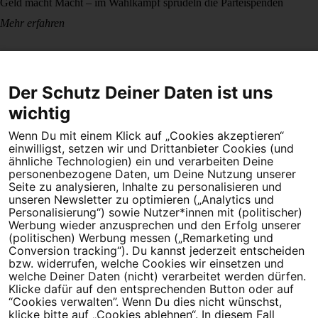
Geld macht Macht – im Wahlkampf sprudeln die Parteispenden
Mehr erfahren
Der Schutz Deiner Daten ist uns
wichtig
Wenn Du mit einem Klick auf „Cookies akzeptieren“
Dein Engagement macht den Unterschied. Schließe Dich 4,5
einwilligst, setzen wir und Drittanbieter Cookies (und
Millionen Menschen an.
ähnliche Technologien) ein und verarbeiten Deine
personenbezogene Daten, um Deine Nutzung unserer
Newsletter bestellen
Seite zu analysieren, Inhalte zu personalisieren und
unseren Newsletter zu optimieren („Analytics und
Personalisierung“) sowie Nutzer*innen mit (politischer)
Werbung wieder anzusprechen und den Erfolg unserer
(politischen) Werbung messen („Remarketing und
Conversion tracking“). Du kannst jederzeit entscheiden
Campact e.V.
bzw. widerrufen, welche Cookies wir einsetzen und
welche Deiner Daten (nicht) verarbeitet werden dürfen.
IBAN DE95 2‍5‍1‍2 0‍5‍1‍0 6‍9‍8‍0 0‍0‍0‍0 0‍0
Klicke dafür auf den entsprechenden Button oder auf
SozialBank
“Cookies verwalten”. Wenn Du dies nicht wünschst,
Direkt online spenden
klicke bitte auf „Cookies ablehnen“. In diesem Fall