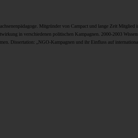
rwachsenenpäda­goge. Mitgründer von Campact und lange Zeit Mitglied 
irkung in verschiedenen politischen Kampagnen. 2000-2003 Wissenscha
t Bremen. Dissertation: „NGO-Kampagnen und ihr Einfluss auf internati