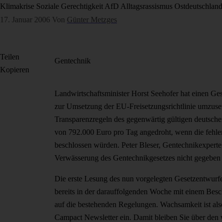
Klimakrise
Soziale Gerechtigkeit
AfD
Alltagsrassismus
Ostdeutschlan
17. Januar 2006
Von
Günter Metzges
Teilen
Gentechnik
Kopieren
Landwirtschaftsminister Horst Seehofer hat einen Ges
zur Umsetzung der EU-Freisetzungsrichtlinie umzuset
Transparenzregeln des gegenwärtig gültigen deutsch
von 792.000 Euro pro Tag angedroht, wenn die fehlen
beschlossen würden. Peter Bleser, Gentechnikexperte 
Verwässerung des Gentechnikgesetzes nicht gegeben 
Die erste Lesung des nun vorgelegten Gesetzentwurf
bereits in der darauffolgenden Woche mit einem Besch
auf die bestehenden Regelungen. Wachsamkeit ist also 
Campact Newsletter ein. Damit bleiben Sie über den