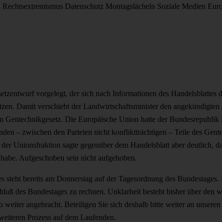
d
Rechtsextremismus
Datenschutz
Montagslächeln
Soziale Medien
Eur
etzentwurf vorgelegt, der sich nach Informationen des Handelsblattes d
zen. Damit verschiebt der Landwirtschaftsminister den angekündigten 
en Gentechnikgesetz. Die Europäische Union hatte der Bundesrepubli
den – zwischen den Parteien nicht konfliktträchtigen – Teile des Gent
der Unionsfraktion sagte gegenüber dem Handelsblatt aber deutlich, da
habe. Aufgeschoben sein nicht aufgehoben.
es steht bereits am Donnerstag auf der Tagesordnung des Bundestages.
luß des Bundestages zu rechnen. Unklarheit besteht bisher über den we
weiter angebracht. Beteiligen Sie sich deshalb bitte weiter an unseren
 weiteren Prozess auf dem Laufenden.