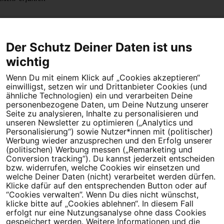
Der Schutz Deiner Daten ist uns
wichtig
Wenn Du mit einem Klick auf „Cookies akzeptieren“
Dein Engagement macht den Unterschied. Schließe Dich 4,5
einwilligst, setzen wir und Drittanbieter Cookies (und
Millionen Menschen an.
ähnliche Technologien) ein und verarbeiten Deine
personenbezogene Daten, um Deine Nutzung unserer
Newsletter bestellen
Seite zu analysieren, Inhalte zu personalisieren und
unseren Newsletter zu optimieren („Analytics und
Personalisierung“) sowie Nutzer*innen mit (politischer)
Werbung wieder anzusprechen und den Erfolg unserer
(politischen) Werbung messen („Remarketing und
Conversion tracking“). Du kannst jederzeit entscheiden
Campact e.V.
bzw. widerrufen, welche Cookies wir einsetzen und
welche Deiner Daten (nicht) verarbeitet werden dürfen.
IBAN DE95 2‍5‍1‍2 0‍5‍1‍0 6‍9‍8‍0 0‍0‍0‍0 0‍0
Klicke dafür auf den entsprechenden Button oder auf
SozialBank
“Cookies verwalten”. Wenn Du dies nicht wünschst,
Direkt online spenden
klicke bitte auf „Cookies ablehnen“. In diesem Fall
erfolgt nur eine Nutzungsanalyse ohne dass Cookies
gespeichert werden. Weitere Informationen und die
Newsletter
Hilfe und