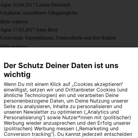
Agrar
10.04.2017
Larissa Eberhardt
Glyphosat: unsichtbarer Alltagsbegleiter
Mehr erfahren
Agrar
17.03.2017
Anne Beny
Gentechnik: Superpflanzen, Frankenfische und ihre Risiken
Mehr erfahren
Agrar
25.01.2017
Lara Dovifat
Streit um Gerste: Carlsberg und Heineken haben Bier patentiert – wir
Der Schutz Deiner Daten ist uns
klagen
wichtig
Mehr erfahren
Wenn Du mit einem Klick auf „Cookies akzeptieren“
einwilligst, setzen wir und Drittanbieter Cookies (und
ähnliche Technologien) ein und verarbeiten Deine
personenbezogene Daten, um Deine Nutzung unserer
Seite zu analysieren, Inhalte zu personalisieren und
unseren Newsletter zu optimieren („Analytics und
Personalisierung“) sowie Nutzer*innen mit (politischer)
Werbung wieder anzusprechen und den Erfolg unserer
(politischen) Werbung messen („Remarketing und
Dein Engagement macht den Unterschied. Schließe Dich 4,5
Conversion tracking“). Du kannst jederzeit entscheiden
Millionen Menschen an.