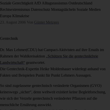
Soziale Gerechtigkeit
AfD
Alltagsrassismus
Ostdeutschland
Rechtsextremismus
Datenschutz
Montagslächeln
Soziale Medien
Europa
Klimakrise
23. August 2006
Von
Günter Metzges
Gentechnik
Dr. Max Lehmer(CDU) hat Campact-Aktivisten auf ihre Emails im
Rahmen der Wahlkreisaktion
„Schützen Sie die gentechnikfreie
Landwirtschaft“
geantwortet.
Die Gentechnik-Expertin Heike Moldenhauer widerlegt anhand von
Fakten und Beispielen Punkt für Punkt Lehmers Aussagen.
So sind zugelassene gentechnisch veränderte Organismen (GVO)
keineswegs „sicher“, denn weltweit existiert keine Begleitforschung,
wie sich der Verzehr gentechnisch veränderter Pflanzen auf die
menschliche Ernährung auswirkt.