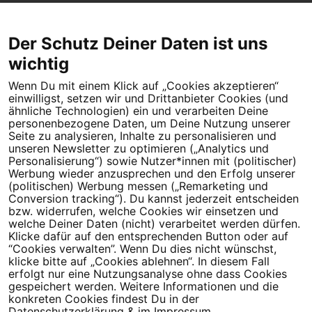
Der Schutz Deiner Daten ist uns
wichtig
Wenn Du mit einem Klick auf „Cookies akzeptieren“
Dein Engagement macht den Unterschied. Schließe Dich 4,5
einwilligst, setzen wir und Drittanbieter Cookies (und
Millionen Menschen an.
ähnliche Technologien) ein und verarbeiten Deine
personenbezogene Daten, um Deine Nutzung unserer
Newsletter bestellen
Seite zu analysieren, Inhalte zu personalisieren und
unseren Newsletter zu optimieren („Analytics und
Personalisierung“) sowie Nutzer*innen mit (politischer)
Werbung wieder anzusprechen und den Erfolg unserer
(politischen) Werbung messen („Remarketing und
Conversion tracking“). Du kannst jederzeit entscheiden
Campact e.V.
bzw. widerrufen, welche Cookies wir einsetzen und
welche Deiner Daten (nicht) verarbeitet werden dürfen.
IBAN DE95 2‍5‍1‍2 0‍5‍1‍0 6‍9‍8‍0 0‍0‍0‍0 0‍0
Klicke dafür auf den entsprechenden Button oder auf
SozialBank
“Cookies verwalten”. Wenn Du dies nicht wünschst,
Direkt online spenden
klicke bitte auf „Cookies ablehnen“. In diesem Fall
erfolgt nur eine Nutzungsanalyse ohne dass Cookies
gespeichert werden. Weitere Informationen und die
Newsletter
Hilfe und
konkreten Cookies findest Du in der
FAQ
Kontakt
Datenschutz
Impressum
Cookie Einstellungen
Datenschutzerklärung
& im
Impressum
.