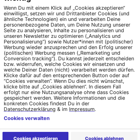
Wenn Du mit einem Klick auf „Cookies akzeptieren“
Dein Engagement macht den Unterschied. Schließe Dich 4,5
einwilligst, setzen wir und Drittanbieter Cookies (und
Millionen Menschen an.
ähnliche Technologien) ein und verarbeiten Deine
personenbezogene Daten, um Deine Nutzung unserer
Newsletter bestellen
Seite zu analysieren, Inhalte zu personalisieren und
unseren Newsletter zu optimieren („Analytics und
Personalisierung“) sowie Nutzer*innen mit (politischer)
Werbung wieder anzusprechen und den Erfolg unserer
(politischen) Werbung messen („Remarketing und
Conversion tracking“). Du kannst jederzeit entscheiden
Campact e.V.
bzw. widerrufen, welche Cookies wir einsetzen und
welche Deiner Daten (nicht) verarbeitet werden dürfen.
IBAN DE95 2‍5‍1‍2 0‍5‍1‍0 6‍9‍8‍0 0‍0‍0‍0 0‍0
Klicke dafür auf den entsprechenden Button oder auf
SozialBank
“Cookies verwalten”. Wenn Du dies nicht wünschst,
Direkt online spenden
klicke bitte auf „Cookies ablehnen“. In diesem Fall
erfolgt nur eine Nutzungsanalyse ohne dass Cookies
gespeichert werden. Weitere Informationen und die
Newsletter
Hilfe und
konkreten Cookies findest Du in der
FAQ
Kontakt
Datenschutz
Impressum
Cookie Einstellungen
Datenschutzerklärung
& im
Impressum
.
Cookies verwalten
Cookies akzeptieren
Cookies ablehnen