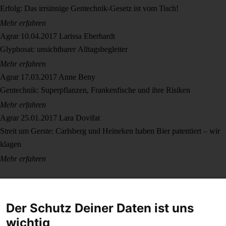
Erfolg: Das irrsinnige Gentechnik-Gesetz ist vom Tisch!
Mehr erfahren
Agrar
10.04.2017
Larissa Eberhardt
Glyphosat: unsichtbarer Alltagsbegleiter
Mehr erfahren
Agrar
17.03.2017
Anne Beny
Gentechnik: Superpflanzen, Frankenfische und ihre Risiken
Mehr erfahren
Agrar
25.01.2017
Lara Dovifat
Streit um Gerste: Carlsberg und Heineken haben Bier patentiert – wir
klagen
Mehr erfahren
Der Schutz Deiner Daten ist uns
wichtig