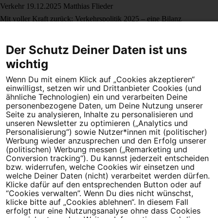
Verkehr
19.12.2025
Matthias Flieder
Mit voller Kraft zurück: Verkehrspolitik 2025 – eine Bilanz
Mehr erfahren
Verkehr
24.10.2025
Matthias Flieder
Der Schutz Deiner Daten ist uns
Hybride sind keine Brückentechnologie
wichtig
Mehr erfahren
Wenn Du mit einem Klick auf „Cookies akzeptieren“
einwilligst, setzen wir und Drittanbieter Cookies (und
ähnliche Technologien) ein und verarbeiten Deine
personenbezogene Daten, um Deine Nutzung unserer
Seite zu analysieren, Inhalte zu personalisieren und
unseren Newsletter zu optimieren („Analytics und
Personalisierung“) sowie Nutzer*innen mit (politischer)
Werbung wieder anzusprechen und den Erfolg unserer
(politischen) Werbung messen („Remarketing und
Dein Engagement macht den Unterschied. Schließe Dich 4,5
Conversion tracking“). Du kannst jederzeit entscheiden
Millionen Menschen an.
bzw. widerrufen, welche Cookies wir einsetzen und
welche Deiner Daten (nicht) verarbeitet werden dürfen.
Newsletter bestellen
Klicke dafür auf den entsprechenden Button oder auf
“Cookies verwalten”. Wenn Du dies nicht wünschst,
klicke bitte auf „Cookies ablehnen“. In diesem Fall
erfolgt nur eine Nutzungsanalyse ohne dass Cookies