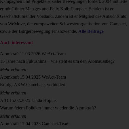
Kampagnen und Projekte sozialer Bewegungen fördert. 2004 initiierte
er mit Günter Metzges und Felix Kolb Campact. Seitdem ist er
Geschäftsführender Vorstand. Zudem ist er Mitglied des Aufsichtsrats
von WeMove, der europaweiten Schwesterorganisation von Campact,
sowie der Bürgerbewegung Finanzwende.
Alle Beiträge
Auch interessant
Atomkraft
11.03.2026
WeAct-Team
15 Jahre nach Fukushima – wie steht es um den Atomausstieg?
Mehr erfahren
Atomkraft
15.04.2025
WeAct-Team
Erfolg: AKW-Comeback verhindert
Mehr erfahren
AfD
15.02.2025
Linda Hopius
Warum feiern Politiker immer wieder die Atomkraft?
Mehr erfahren
Atomkraft
17.04.2023
Campact-Team