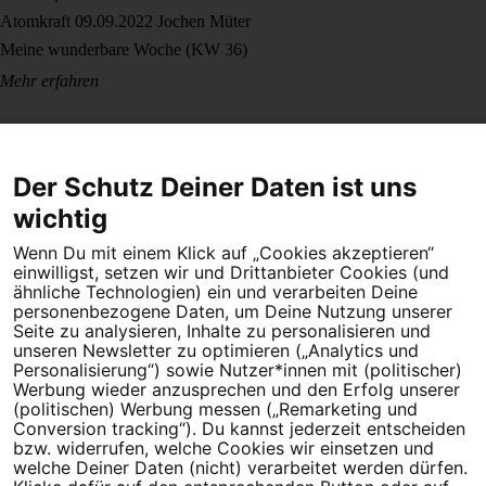
Atomkraft
09.09.2022
Jochen Müter
Meine wunderbare Woche (KW 36)
Mehr erfahren
Der Schutz Deiner Daten ist uns
wichtig
Wenn Du mit einem Klick auf „Cookies akzeptieren“
Dein Engagement macht den Unterschied. Schließe Dich 4,5
einwilligst, setzen wir und Drittanbieter Cookies (und
Millionen Menschen an.
ähnliche Technologien) ein und verarbeiten Deine
personenbezogene Daten, um Deine Nutzung unserer
Newsletter bestellen
Seite zu analysieren, Inhalte zu personalisieren und
unseren Newsletter zu optimieren („Analytics und
Personalisierung“) sowie Nutzer*innen mit (politischer)
Werbung wieder anzusprechen und den Erfolg unserer
(politischen) Werbung messen („Remarketing und
Conversion tracking“). Du kannst jederzeit entscheiden
Campact e.V.
bzw. widerrufen, welche Cookies wir einsetzen und
welche Deiner Daten (nicht) verarbeitet werden dürfen.
IBAN DE95 2‍5‍1‍2 0‍5‍1‍0 6‍9‍8‍0 0‍0‍0‍0 0‍0