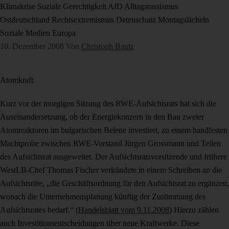
Klimakrise
Soziale Gerechtigkeit
AfD
Alltagsrassismus
Ostdeutschland
Rechtsextremismus
Datenschutz
Montagslächeln
Soziale Medien
Europa
10. Dezember 2008
Von
Christoph Bautz
Atomkraft
Kurz vor der morgigen Sitzung des RWE-Aufsichtsrats hat sich die
Auseinandersetzung, ob der Energiekonzern in den Bau zweier
Atomreaktoren im bulgarischen Belene investiert, zu einem handfesten
Machtprobe zwischen RWE-Vorstand Jürgen Grossmann und Teilen
des Aufsichtsrat ausgeweitet. Der Aufsichtsratsvorsitzende und frühere
WestLB-Chef Thomas Fischer verkündete in einem Schreiben an die
Aufsichtsräte, „die Geschäftsordnung für den Aufsichtsrat zu ergänzen,
wonach die Unternehmensplanung künftig der Zustimmung des
Aufsichtsrates bedarf.“ (
Handelsblatt vom 9.11.2008
) Hierzu zählen
auch Investitionsentscheidungen über neue Kraftwerke. Diese