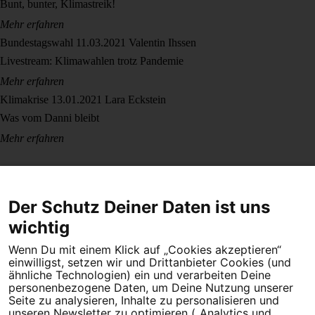
Bunt, bunter, Klimastreik!
Mehr erfahren
Bundestagswahl
11.03.2021
Valentin Ihssen
Livestream: Klimawahlen trotz Pandemie
Mehr erfahren
Klimakrise
13.01.2021
Lara Eckstein
Was vom Danni bleibt
Mehr erfahren
Der Schutz Deiner Daten ist uns
wichtig
Wenn Du mit einem Klick auf „Cookies akzeptieren“
Dein Engagement macht den Unterschied. Schließe Dich 4,5
einwilligst, setzen wir und Drittanbieter Cookies (und
Millionen Menschen an.
ähnliche Technologien) ein und verarbeiten Deine
personenbezogene Daten, um Deine Nutzung unserer
Newsletter bestellen
Seite zu analysieren, Inhalte zu personalisieren und
unseren Newsletter zu optimieren („Analytics und