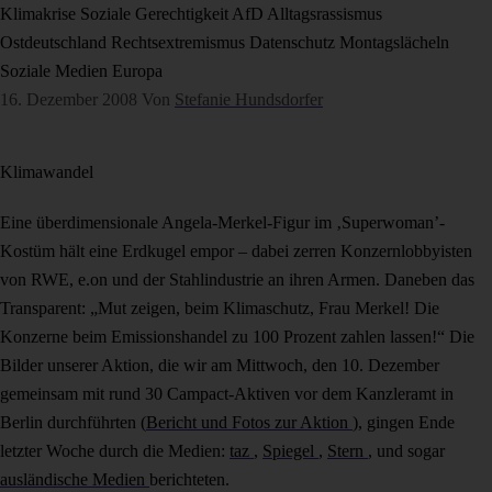
Klimakrise
Soziale Gerechtigkeit
AfD
Alltagsrassismus
Ostdeutschland
Rechtsextremismus
Datenschutz
Montagslächeln
Soziale Medien
Europa
16. Dezember 2008
Von
Stefanie Hundsdorfer
Klimawandel
Eine überdimensionale Angela-Merkel-Figur im ‚Superwoman’-
Kostüm hält eine Erdkugel empor – dabei zerren Konzernlobbyisten
von RWE, e.on und der Stahlindustrie an ihren Armen. Daneben das
Transparent: „Mut zeigen, beim Klimaschutz, Frau Merkel! Die
Konzerne beim Emissionshandel zu 100 Prozent zahlen lassen!“ Die
Bilder unserer Aktion, die wir am Mittwoch, den 10. Dezember
gemeinsam mit rund 30 Campact-Aktiven vor dem Kanzleramt in
Berlin durchführten (
Bericht und Fotos zur Aktion
), gingen Ende
letzter Woche durch die Medien:
taz
,
Spiegel
,
Stern
, und sogar
ausländische Medien
berichteten.