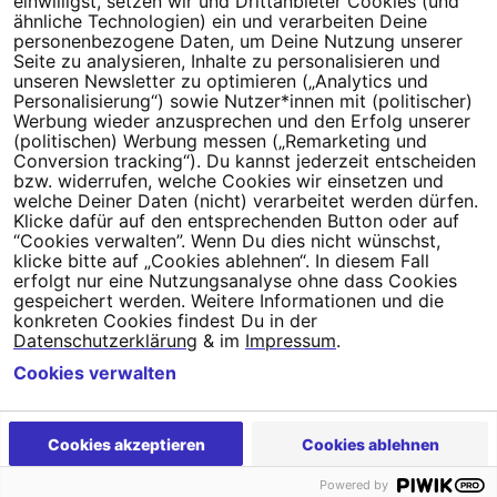
einwilligst, setzen wir und Drittanbieter Cookies (und
Millionen Menschen an.
ähnliche Technologien) ein und verarbeiten Deine
personenbezogene Daten, um Deine Nutzung unserer
Newsletter bestellen
Seite zu analysieren, Inhalte zu personalisieren und
unseren Newsletter zu optimieren („Analytics und
Personalisierung“) sowie Nutzer*innen mit (politischer)
Werbung wieder anzusprechen und den Erfolg unserer
(politischen) Werbung messen („Remarketing und
Conversion tracking“). Du kannst jederzeit entscheiden
Campact e.V.
bzw. widerrufen, welche Cookies wir einsetzen und
welche Deiner Daten (nicht) verarbeitet werden dürfen.
IBAN DE95 2‍5‍1‍2 0‍5‍1‍0 6‍9‍8‍0 0‍0‍0‍0 0‍0
Klicke dafür auf den entsprechenden Button oder auf
SozialBank
“Cookies verwalten”. Wenn Du dies nicht wünschst,
Direkt online spenden
klicke bitte auf „Cookies ablehnen“. In diesem Fall
erfolgt nur eine Nutzungsanalyse ohne dass Cookies
gespeichert werden. Weitere Informationen und die
Newsletter
Hilfe und
konkreten Cookies findest Du in der
FAQ
Kontakt
Datenschutz
Impressum
Cookie Einstellungen
Datenschutzerklärung
& im
Impressum
.
Cookies verwalten
Cookies akzeptieren
Cookies ablehnen
Powered by