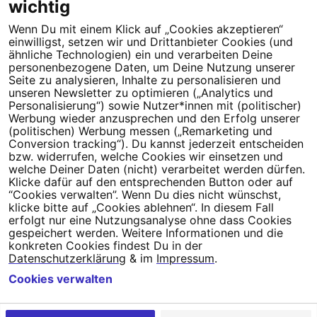
wichtig
Wenn Du mit einem Klick auf „Cookies akzeptieren“
Dein Engagement macht den Unterschied. Schließe Dich 4,5
einwilligst, setzen wir und Drittanbieter Cookies (und
Millionen Menschen an.
ähnliche Technologien) ein und verarbeiten Deine
personenbezogene Daten, um Deine Nutzung unserer
Newsletter bestellen
Seite zu analysieren, Inhalte zu personalisieren und
unseren Newsletter zu optimieren („Analytics und
Personalisierung“) sowie Nutzer*innen mit (politischer)
Werbung wieder anzusprechen und den Erfolg unserer
(politischen) Werbung messen („Remarketing und
Conversion tracking“). Du kannst jederzeit entscheiden
Campact e.V.
bzw. widerrufen, welche Cookies wir einsetzen und
welche Deiner Daten (nicht) verarbeitet werden dürfen.
IBAN DE95 2‍5‍1‍2 0‍5‍1‍0 6‍9‍8‍0 0‍0‍0‍0 0‍0
Klicke dafür auf den entsprechenden Button oder auf
SozialBank
“Cookies verwalten”. Wenn Du dies nicht wünschst,
Direkt online spenden
klicke bitte auf „Cookies ablehnen“. In diesem Fall
erfolgt nur eine Nutzungsanalyse ohne dass Cookies
gespeichert werden. Weitere Informationen und die
Newsletter
Hilfe und
konkreten Cookies findest Du in der
FAQ
Kontakt
Datenschutz
Impressum
Cookie Einstellungen
Datenschutzerklärung
& im
Impressum
.
Cookies verwalten