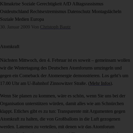
Klimakrise
Soziale Gerechtigkeit
AfD
Alltagsrassismus
Ostdeutschland
Rechtsextremismus
Datenschutz
Montagslächeln
Soziale Medien
Europa
30. Januar 2009
Von
Christoph Bautz
Atomkraft
Nächsten Mittwoch, den 4. Februar ist es soweit – gemeinsam wollen
wir die Wintertagung des Deutschen Atomforums umzingeln und
gegen ein Comeback der Atomenergie demonstrieren. Los geht’s um
17.00 Uhr am U-Bahnhof Zinnowitzer Straße. (
Mehr Infos
).
Wenn Sie planen zu kommen, wäre es schön, wenn Sie uns bei der
Organisation unterstützen würden, damit alles wie am Schnürchen
klappt. Etliches gibt es zu tun: Transparente mit Argumenten gegen
Atomkraft zu halten, die von Großballons in die Luft gezogenen
werden. Laternen zu verteilen, mit denen wir das Atomforum