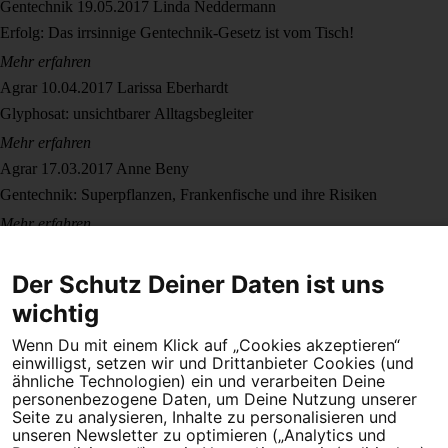
Gentechnik
19.05.2017
Linda Neddermann
Erfolg: Das irrsinnige Gentechnik-Gesetz ist vom Tisch!
Mehr erfahren
Agrar
10.04.2017
Larissa Eberhardt
Glyphosat: unsichtbarer Alltagsbegleiter
Mehr erfahren
Agrar
17.03.2017
Anne Beny
Gentechnik: Superpflanzen, Frankenfische und ihre Risiken
Mehr erfahren
Agrar
25.01.2017
Lara Dovifat
Streit um Gerste: Carlsberg und Heineken haben Bier patentiert – wir
Der Schutz Deiner Daten ist uns
klagen
wichtig
Mehr erfahren
Wenn Du mit einem Klick auf „Cookies akzeptieren“
einwilligst, setzen wir und Drittanbieter Cookies (und
ähnliche Technologien) ein und verarbeiten Deine
personenbezogene Daten, um Deine Nutzung unserer
Seite zu analysieren, Inhalte zu personalisieren und
unseren Newsletter zu optimieren („Analytics und