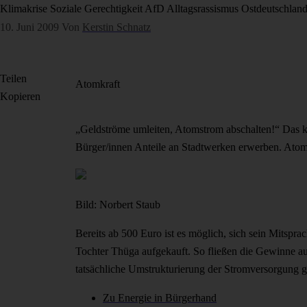
Klimakrise
Soziale Gerechtigkeit
AfD
Alltagsrassismus
Ostdeutschlan
10. Juni 2009
Von
Kerstin Schnatz
Teilen
Atomkraft
Kopieren
„Geldströme umleiten, Atomstrom abschalten!“ Das kö
Bürger/innen Anteile an Stadtwerken erwerben. Atom
Bild: Norbert Staub
Bereits ab 500 Euro ist es möglich, sich sein Mitspr
Tochter Thüga aufgekauft. So fließen die Gewinne au
tatsächliche Umstrukturierung der Stromversorgung 
Zu Energie in Bürgerhand