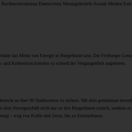
d
Rechtsextremismus
Datenschutz
Montagslächeln
Soziale Medien
Eur
nnte das Motto von Energie in Bürgerhand sein. Die Freiburger Genoss
- und Kohlestrom könnten so schnell der Vergangenheit angehören.
acherecht an über 90 Stadtwerken zu sichern. Mit dem gemeinsam investi
s dem Stromgeschäft nicht nur zu den BürgerInnen zurück, sondern es 
gelegt – weg von Kohle und Atom, hin zu Erneuerbaren.