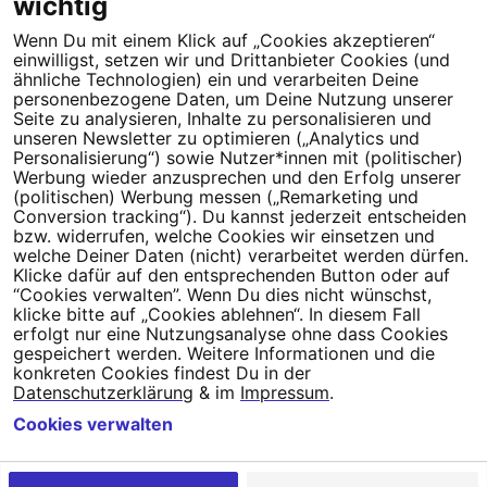
wichtig
Wenn Du mit einem Klick auf „Cookies akzeptieren“
Dein Engagement macht den Unterschied. Schließe Dich 4,5
einwilligst, setzen wir und Drittanbieter Cookies (und
Millionen Menschen an.
ähnliche Technologien) ein und verarbeiten Deine
personenbezogene Daten, um Deine Nutzung unserer
Newsletter bestellen
Seite zu analysieren, Inhalte zu personalisieren und
unseren Newsletter zu optimieren („Analytics und
Personalisierung“) sowie Nutzer*innen mit (politischer)
Werbung wieder anzusprechen und den Erfolg unserer
(politischen) Werbung messen („Remarketing und
Conversion tracking“). Du kannst jederzeit entscheiden
Campact e.V.
bzw. widerrufen, welche Cookies wir einsetzen und
welche Deiner Daten (nicht) verarbeitet werden dürfen.
IBAN DE95 2‍5‍1‍2 0‍5‍1‍0 6‍9‍8‍0 0‍0‍0‍0 0‍0
Klicke dafür auf den entsprechenden Button oder auf
SozialBank
“Cookies verwalten”. Wenn Du dies nicht wünschst,
Direkt online spenden
klicke bitte auf „Cookies ablehnen“. In diesem Fall
erfolgt nur eine Nutzungsanalyse ohne dass Cookies
gespeichert werden. Weitere Informationen und die
Newsletter
Hilfe und
konkreten Cookies findest Du in der
FAQ
Kontakt
Datenschutz
Impressum
Cookie Einstellungen
Datenschutzerklärung
& im
Impressum
.
Cookies verwalten