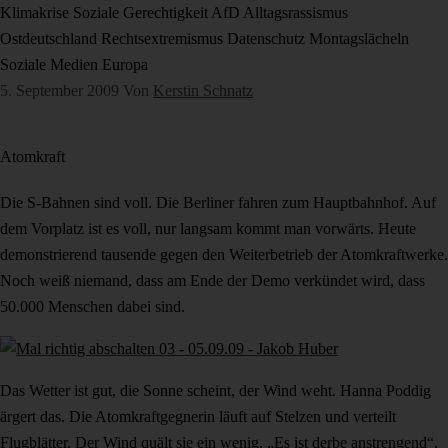
Klimakrise
Soziale Gerechtigkeit
AfD
Alltagsrassismus
Ostdeutschland
Rechtsextremismus
Datenschutz
Montagslächeln
Soziale Medien
Europa
5. September 2009
Von
Kerstin Schnatz
Atomkraft
Die S-Bahnen sind voll. Die Berliner fahren zum Hauptbahnhof. Auf
dem Vorplatz ist es voll, nur langsam kommt man vorwärts. Heute
demonstrierend tausende gegen den Weiterbetrieb der Atomkraftwerke.
Noch weiß niemand, dass am Ende der Demo verkündet wird, dass
50.000 Menschen dabei sind.
Das Wetter ist gut, die Sonne scheint, der Wind weht. Hanna Poddig
ärgert das. Die Atomkraftgegnerin läuft auf Stelzen und verteilt
Flugblätter. Der Wind quält sie ein wenig. „Es ist derbe anstrengend“,