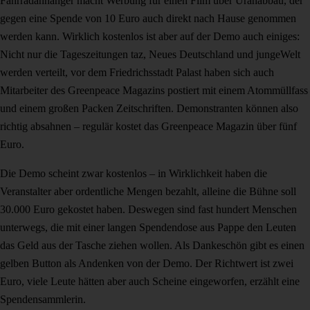
Fahrradanhänger macht Werbung für einen Film über Uranabbau, der
gegen eine Spende von 10 Euro auch direkt nach Hause genommen
werden kann. Wirklich kostenlos ist aber auf der Demo auch einiges:
Nicht nur die Tageszeitungen taz, Neues Deutschland und jungeWelt
werden verteilt, vor dem Friedrichsstadt Palast haben sich auch
Mitarbeiter des Greenpeace Magazins postiert mit einem Atommüllfass
und einem großen Packen Zeitschriften. Demonstranten können also
richtig absahnen – regulär kostet das Greenpeace Magazin über fünf
Euro.
Die Demo scheint zwar kostenlos – in Wirklichkeit haben die
Veranstalter aber ordentliche Mengen bezahlt, alleine die Bühne soll
30.000 Euro gekostet haben. Deswegen sind fast hundert Menschen
unterwegs, die mit einer langen Spendendose aus Pappe den Leuten
das Geld aus der Tasche ziehen wollen. Als Dankeschön gibt es einen
gelben Button als Andenken von der Demo. Der Richtwert ist zwei
Euro, viele Leute hätten aber auch Scheine eingeworfen, erzählt eine
Spendensammlerin.