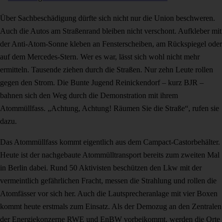
Über Sachbeschädigung dürfte sich nicht nur die Union beschweren.
Auch die Autos am Straßenrand bleiben nicht verschont. Aufkleber mit
der Anti-Atom-Sonne kleben an Fensterscheiben, am Rückspiegel oder
auf dem Mercedes-Stern. Wer es war, lässt sich wohl nicht mehr
ermitteln. Tausende ziehen durch die Straßen. Nur zehn Leute rollen
gegen den Strom. Die Bunte Jugend Reinickendorf – kurz BJR –
bahnen sich den Weg durch die Demonstration mit ihrem
Atommüllfass. „Achtung, Achtung! Räumen Sie die Straße“, rufen sie
dazu.
Das Atommüllfass kommt eigentlich aus dem Campact-Castorbehälter.
Heute ist der nachgebaute Atommülltransport bereits zum zweiten Mal
in Berlin dabei. Rund 50 Aktivisten beschützen den Lkw mit der
vermeintlich gefährlichen Fracht, messen die Strahlung und rollen die
Atomfässer vor sich her. Auch die Lautsprecheranlage mit vier Boxen
kommt heute erstmals zum Einsatz. Als der Demozug an den Zentralen
der Energiekonzerne RWE und EnBW vorbeikommt, werden die Orte