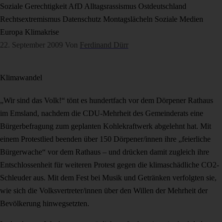
Soziale Gerechtigkeit
AfD
Alltagsrassismus
Ostdeutschland
Rechtsextremismus
Datenschutz
Montagslächeln
Soziale Medien
Europa
Klimakrise
22. September 2009
Von
Ferdinand Dürr
Klimawandel
„Wir sind das Volk!“ tönt es hundertfach vor dem Dörpener Rathaus
im Emsland, nachdem die CDU-Mehrheit des Gemeinderats eine
Bürgerbefragung zum geplanten Kohlekraftwerk abgelehnt hat. Mit
einem Protestlied beenden über 150 Dörpener/innen ihre „feierliche
Bürgerwache“ vor dem Rathaus – und drücken damit zugleich ihre
Entschlossenheit für weiteren Protest gegen die klimaschädliche CO2-
Schleuder aus. Mit dem Fest bei Musik und Getränken verfolgten sie,
wie sich die Volksvertreter/innen über den Willen der Mehrheit der
Bevölkerung hinwegsetzten.