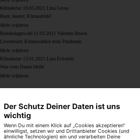
Klimakrise
19.03.2021
Lina Gross
Bunt, bunter, Klimastreik!
Mehr erfahren
Bundestagswahl
11.03.2021
Valentin Ihssen
Livestream: Klimawahlen trotz Pandemie
Mehr erfahren
Klimakrise
13.01.2021
Lara Eckstein
Was vom Danni bleibt
Mehr erfahren
Der Schutz Deiner Daten ist uns
wichtig
Wenn Du mit einem Klick auf „Cookies akzeptieren“
Dein Engagement macht den Unterschied. Schließe Dich 4,5
einwilligst, setzen wir und Drittanbieter Cookies (und
Millionen Menschen an.
ähnliche Technologien) ein und verarbeiten Deine