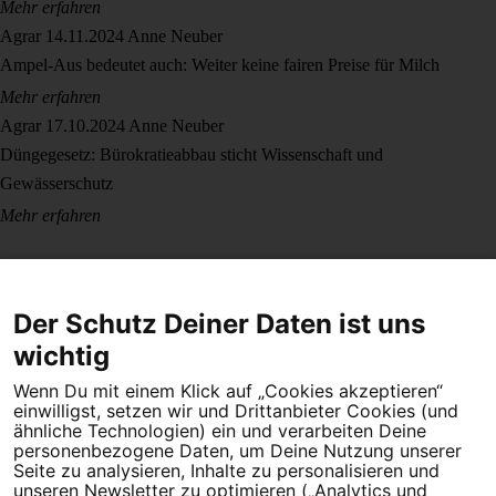
Mehr erfahren
Agrar
14.11.2024
Anne Neuber
Ampel-Aus bedeutet auch: Weiter keine fairen Preise für Milch
Mehr erfahren
Agrar
17.10.2024
Anne Neuber
Düngegesetz: Bürokratieabbau sticht Wissenschaft und
Gewässerschutz
Mehr erfahren
Der Schutz Deiner Daten ist uns
wichtig
Wenn Du mit einem Klick auf „Cookies akzeptieren“
Dein Engagement macht den Unterschied. Schließe Dich 4,5
einwilligst, setzen wir und Drittanbieter Cookies (und
Millionen Menschen an.
ähnliche Technologien) ein und verarbeiten Deine
personenbezogene Daten, um Deine Nutzung unserer
Newsletter bestellen
Seite zu analysieren, Inhalte zu personalisieren und
unseren Newsletter zu optimieren („Analytics und