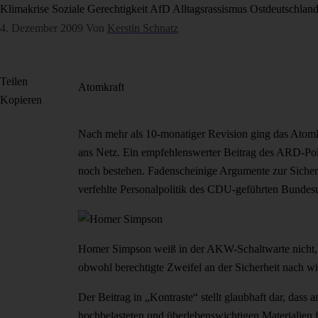
Klimakrise
Soziale Gerechtigkeit
AfD
Alltagsrassismus
Ostdeutschlan
4. Dezember 2009
Von
Kerstin Schnatz
Teilen
Atomkraft
Kopieren
Nach mehr als 10-monatiger Revision ging das Atom
ans Netz. Ein empfehlenswerter Beitrag des ARD-Polit
noch bestehen. Fadenscheinige Argumente zur Siche
verfehlte Personalpolitik des CDU-geführten Bundes
Homer Simpson weiß in der AKW-Schaltwarte nicht, 
obwohl berechtigte Zweifel an der Sicherheit nach w
Der Beitrag in „Kontraste“ stellt glaubhaft dar, das
hochbelasteten und überlebenswichtigen Materialien