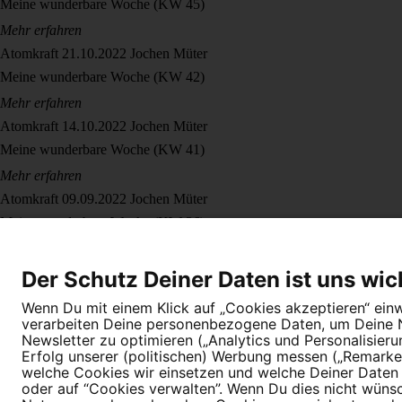
Meine wunderbare Woche (KW 45)
Mehr erfahren
Atomkraft
21.10.2022
Jochen Müter
Meine wunderbare Woche (KW 42)
Mehr erfahren
Atomkraft
14.10.2022
Jochen Müter
Meine wunderbare Woche (KW 41)
Mehr erfahren
Atomkraft
09.09.2022
Jochen Müter
Meine wunderbare Woche (KW 36)
Mehr erfahren
Der Schutz Deiner Daten ist uns wic
Wenn Du mit einem Klick auf „Cookies akzeptieren“ einwi
verarbeiten Deine personenbezogene Daten, um Deine Nu
Newsletter zu optimieren („Analytics und Personalisier
Dein Engagement macht den Unterschied. Schließe Dich 4,5 Millione
Erfolg unserer (politischen) Werbung messen („Remarket
welche Cookies wir einsetzen und welche Deiner Daten (
Newsletter bestellen
oder auf “Cookies verwalten”. Wenn Du dies nicht wünschs