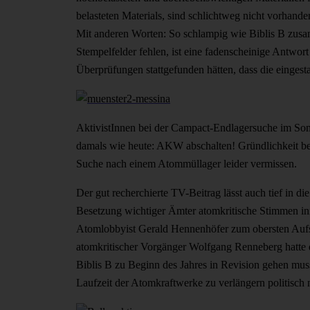
belasteten Materials, sind schlichtweg nicht vorhand
Mit anderen Worten: So schlampig wie Biblis B zus
Stempelfelder fehlen, ist eine fadenscheinige Antwo
Überprüfungen stattgefunden hätten, dass die einges
AktivistInnen bei der Campact-Endlagersuche im So
damals wie heute: AKW abschalten! Gründlichkeit be
Suche nach einem Atommüllager leider vermissen.
Der gut recherchierte TV-Beitrag lässt auch tief in d
Besetzung wichtiger Ämter atomkritische Stimmen in
Atomlobbyist Gerald Hennenhöfer zum obersten Aufseh
atomkritischer Vorgänger Wolfgang Renneberg hatte d
Biblis B zu Beginn des Jahres in Revision gehen mu
Laufzeit der Atomkraftwerke zu verlängern politisch 