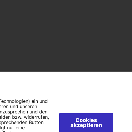
 Technologien) ein und
ieren und unseren
 anzusprechen und den
eiden bzw. widerrufen,
Cookies
tsprechenden Button
akzeptieren
lgt nur eine
Campact e.V.