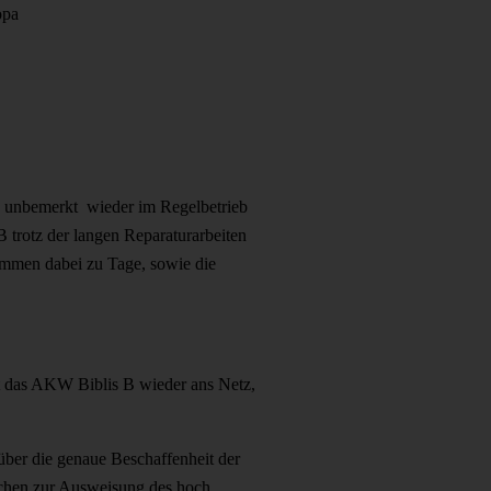
opa
d unbemerkt wieder im Regelbetrieb
 trotz der langen Reparaturarbeiten
mmen dabei zu Tage, sowie die
t das AKW Biblis B wieder ans Netz,
über die genaue Beschaffenheit der
ichen zur Ausweisung des hoch