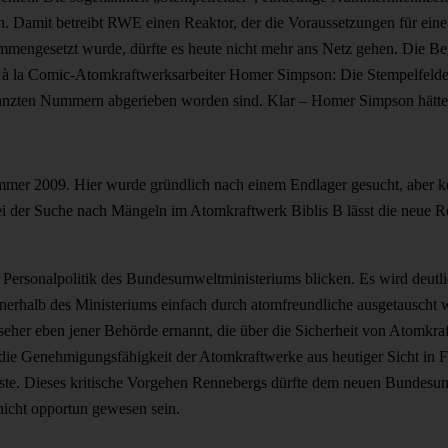
en. Damit betreibt RWE einen Reaktor, der die Voraussetzungen für eine
ammengesetzt wurde, dürfte es heute nicht mehr ans Netz gehen. Die
rt à la Comic-Atomkraftwerksarbeiter Homer Simpson: Die Stempelfelder
tanzten Nummern abgerieben worden sind. Klar – Homer Simpson hätte 
mmer 2009. Hier wurde gründlich nach einem Endlager gesucht, aber k
i der Suche nach Mängeln im Atomkraftwerk Biblis B lässt die neue R
ie Personalpolitik des Bundesumweltministeriums blicken. Es wird deutli
nerhalb des Ministeriums einfach durch atomfreundliche ausgetauscht 
er eben jener Behörde ernannt, die über die Sicherheit von Atomkraft
ie Genehmigungsfähigkeit der Atomkraftwerke aus heutiger Sicht in Fra
sste. Dieses kritische Vorgehen Rennebergs dürfte dem neuen Bundesu
nicht opportun gewesen sein.