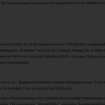
d
Rechtsextremismus
Datenschutz
Montagslächeln
Soziale Medien
Eur
kraftwerk Biblis B am Montagabend von der Öffentlichkeit weitgehen
ikmagazin „Kontraste“ berichtet über eklatante Mängel, die in Biblis B
rheit des AKW von Seiten des Betreibers RWE à la Homer Simpson ko
umweltministeriums.
was er tut – Bundesumweltminiser Röttgen dahingegen genau: Er läss
ie vor bestehen. Foto: pochacco20 auf Flickr.com
s an etwa 200 Rohrleitungen des Notkühlsystems wichtige Markierungen 
 fehlen. Die sogenannten „Stempelfelder“, eindeutige Nummernkennze