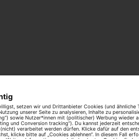
htig
lligst, setzen wir und Drittanbieter Cookies (und ähnliche
tzung unserer Seite zu analysieren, Inhalte zu personalis
ung“) sowie Nutzer*innen mit (politischer) Werbung wieder
n Menschen an.
ing und Conversion tracking“). Du kannst jederzeit entsch
nicht) verarbeitet werden dürfen. Klicke dafür auf den en
t, klicke bitte auf „Cookies ablehnen“. In diesem Fall erfo