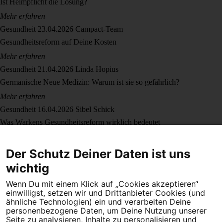
Ist Helmpflicht die Lösung?
Mehr erfahren
Gesundheit
23.04.2026
Campact-Team
Gesundheitsreform auf Deine Kosten
Mehr erfahren
Gesundheit
21.04.2026
Linda Hopius
Germanische Neue Medizin: Warum ist sie so gefährlich?
Mehr erfahren
Gesundheit
16.04.2026
Sibel Schick
Was Warkens Gesundheitsreform wirklich bedeutet
Mehr erfahren
Gesundheit
30.03.2026
Campact-Team
Der Schutz Deiner Daten ist uns
Montagslächeln: Gesundheitsreform
wichtig
Mehr erfahren
Wenn Du mit einem Klick auf „Cookies akzeptieren“
einwilligst, setzen wir und Drittanbieter Cookies (und
ähnliche Technologien) ein und verarbeiten Deine
personenbezogene Daten, um Deine Nutzung unserer
Seite zu analysieren, Inhalte zu personalisieren und