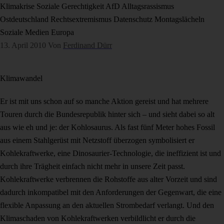
Klimakrise
Soziale Gerechtigkeit
AfD
Alltagsrassismus
Ostdeutschland
Rechtsextremismus
Datenschutz
Montagslächeln
Soziale Medien
Europa
13. April 2010
Von
Ferdinand Dürr
Klimawandel
Er ist mit uns schon auf so manche Aktion gereist und hat mehrere
Touren durch die Bundesrepublik hinter sich – und sieht dabei so alt
aus wie eh und je: der Kohlosaurus. Als fast fünf Meter hohes Fossil
aus einem Stahlgerüst mit Netzstoff überzogen symbolisiert er
Kohlekraftwerke, eine Dinosaurier-Technologie, die ineffizient ist und
durch ihre Trägheit einfach nicht mehr in unsere Zeit passt.
Kohlekraftwerke verbrennen die Rohstoffe aus alter Vorzeit und sind
dadurch inkompatibel mit den Anforderungen der Gegenwart, die eine
flexible Anpassung an den aktuellen Strombedarf verlangt. Und den
Klimaschaden von Kohlekraftwerken verbildlicht er durch die