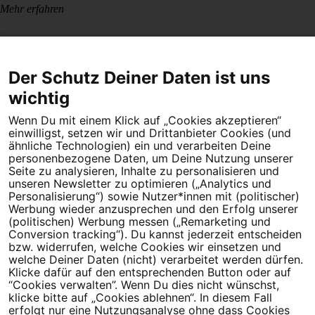
Mehr erfahren
Der Schutz Deiner Daten ist uns
wichtig
Wenn Du mit einem Klick auf „Cookies akzeptieren“
Dein Engagement macht den Unterschied. Schließe Dich 4,5
einwilligst, setzen wir und Drittanbieter Cookies (und
Millionen Menschen an.
ähnliche Technologien) ein und verarbeiten Deine
personenbezogene Daten, um Deine Nutzung unserer
Newsletter bestellen
Seite zu analysieren, Inhalte zu personalisieren und
unseren Newsletter zu optimieren („Analytics und
Personalisierung“) sowie Nutzer*innen mit (politischer)
Werbung wieder anzusprechen und den Erfolg unserer
(politischen) Werbung messen („Remarketing und
Conversion tracking“). Du kannst jederzeit entscheiden
Campact e.V.
bzw. widerrufen, welche Cookies wir einsetzen und
welche Deiner Daten (nicht) verarbeitet werden dürfen.
IBAN DE95 2‍5‍1‍2 0‍5‍1‍0 6‍9‍8‍0 0‍0‍0‍0 0‍0
Klicke dafür auf den entsprechenden Button oder auf
SozialBank
“Cookies verwalten”. Wenn Du dies nicht wünschst,
Direkt online spenden
klicke bitte auf „Cookies ablehnen“. In diesem Fall
erfolgt nur eine Nutzungsanalyse ohne dass Cookies