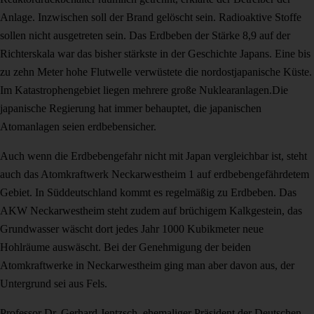
Anlage. Inzwischen soll der Brand gelöscht sein. Radioaktive Stoffe
sollen nicht ausgetreten sein. Das Erdbeben der Stärke 8,9 auf der
Richterskala war das bisher stärkste in der Geschichte Japans. Eine bis
zu zehn Meter hohe Flutwelle verwüstete die nordostjapanische Küste.
Im Katastrophengebiet liegen mehrere große Nuklearanlagen.Die
japanische Regierung hat immer behauptet, die japanischen
Atomanlagen seien erdbebensicher.
Auch wenn die Erdbebengefahr nicht mit Japan vergleichbar ist, steht
auch das Atomkraftwerk Neckarwestheim 1 auf erdbebengefährdetem
Gebiet. In Süddeutschland kommt es regelmäßig zu Erdbeben. Das
AKW Neckarwestheim steht zudem auf brüchigem Kalkgestein, das
Grundwasser wäscht dort jedes Jahr 1000 Kubikmeter neue
Hohlräume auswäscht. Bei der Genehmigung der beiden
Atomkraftwerke in Neckarwestheim ging man aber davon aus, der
Untergrund sei aus Fels.
Professor Dr. Gerhard Jentzsch, ehemaliger Präsident der Deutschen