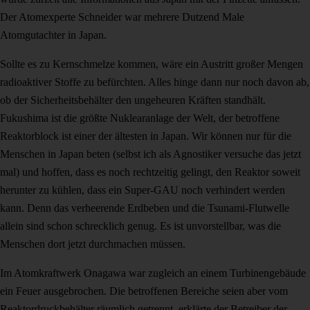
Der Atomexperte Schneider war mehrere Dutzend Male
Atomgutachter in Japan.
Sollte es zu Kernschmelze kommen, wäre ein Austritt großer Mengen
radioaktiver Stoffe zu befürchten. Alles hinge dann nur noch davon ab,
ob der Sicherheitsbehälter den ungeheuren Kräften standhält.
Fukushima ist die größte Nuklearanlage der Welt, der betroffene
Reaktorblock ist einer der ältesten in Japan. Wir können nur für die
Menschen in Japan beten (selbst ich als Agnostiker versuche das jetzt
mal) und hoffen, dass es noch rechtzeitig gelingt, den Reaktor soweit
herunter zu kühlen, dass ein Super-GAU noch verhindert werden
kann. Denn das verheerende Erdbeben und die Tsunami-Flutwelle
allein sind schon schrecklich genug. Es ist unvorstellbar, was die
Menschen dort jetzt durchmachen müssen.
Im Atomkraftwerk Onagawa war zugleich an einem Turbinengebäude
ein Feuer ausgebrochen. Die betroffenen Bereiche seien aber vom
Reaktordruckbehälter räumlich getrennt, erklärte der Betreiber der