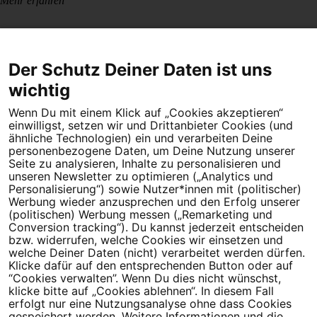
Mehr erfahren
Der Schutz Deiner Daten ist uns
wichtig
Wenn Du mit einem Klick auf „Cookies akzeptieren“
Dein Engagement macht den Unterschied. Schließe Dich 4,5
einwilligst, setzen wir und Drittanbieter Cookies (und
Millionen Menschen an.
ähnliche Technologien) ein und verarbeiten Deine
personenbezogene Daten, um Deine Nutzung unserer
Newsletter bestellen
Seite zu analysieren, Inhalte zu personalisieren und
unseren Newsletter zu optimieren („Analytics und
Personalisierung“) sowie Nutzer*innen mit (politischer)
Werbung wieder anzusprechen und den Erfolg unserer
(politischen) Werbung messen („Remarketing und
Conversion tracking“). Du kannst jederzeit entscheiden
Campact e.V.
bzw. widerrufen, welche Cookies wir einsetzen und
welche Deiner Daten (nicht) verarbeitet werden dürfen.
IBAN DE95 2‍5‍1‍2 0‍5‍1‍0 6‍9‍8‍0 0‍0‍0‍0 0‍0
Klicke dafür auf den entsprechenden Button oder auf
SozialBank
“Cookies verwalten”. Wenn Du dies nicht wünschst,
Direkt online spenden
klicke bitte auf „Cookies ablehnen“. In diesem Fall
erfolgt nur eine Nutzungsanalyse ohne dass Cookies
gespeichert werden. Weitere Informationen und die