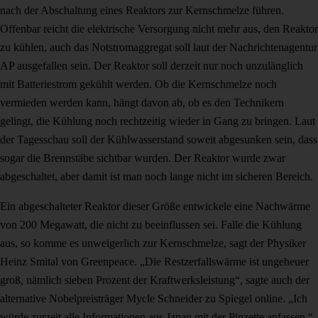
nach der Abschaltung eines Reaktors zur Kernschmelze führen.
Offenbar reicht die elektrische Versorgung nicht mehr aus, den Reaktor
zu kühlen, auch das Notstromaggregat soll laut der Nachrichtenagentur
AP ausgefallen sein. Der Reaktor soll derzeit nur noch unzulänglich
mit Batteriestrom gekühlt werden. Ob die Kernschmelze noch
vermieden werden kann, hängt davon ab, ob es den Technikern
gelingt, die Kühlung noch rechtzeitig wieder in Gang zu bringen. Laut
der Tagesschau soll der Kühlwasserstand soweit abgesunken sein, dass
sogar die Brennstäbe sichtbar wurden. Der Reaktor wurde zwar
abgeschaltet, aber damit ist man noch lange nicht im sicheren Bereich.
Ein abgeschalteter Reaktor dieser Größe entwickele eine Nachwärme
von 200 Megawatt, die nicht zu beeinflussen sei. Falle die Kühlung
aus, so komme es unweigerlich zur Kernschmelze, sagt der Physiker
Heinz Smital von Greenpeace. „Die Restzerfallswärme ist ungeheuer
groß, nämlich sieben Prozent der Kraftwerksleistung“, sagte auch der
alternative Nobelpreisträger Mycle Schneider zu Spiegel online. „Ich
würde zurzeit alle Informationen aus Japan mit der Pinzette anfassen.“