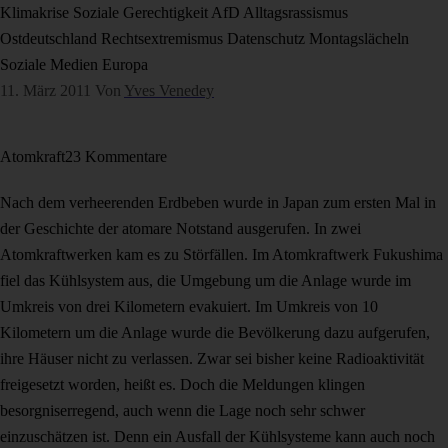
Klimakrise
Soziale Gerechtigkeit
AfD
Alltagsrassismus
Ostdeutschland
Rechtsextremismus
Datenschutz
Montagslächeln
Soziale Medien
Europa
11. März 2011
Von
Yves Venedey
Atomkraft
23 Kommentare
Nach dem verheerenden Erdbeben wurde in Japan zum ersten Mal in
der Geschichte der atomare Notstand ausgerufen. In zwei
Atomkraftwerken kam es zu Störfällen. Im Atomkraftwerk Fukushima
fiel das Kühlsystem aus, die Umgebung um die Anlage wurde im
Umkreis von drei Kilometern evakuiert. Im Umkreis von 10
Kilometern um die Anlage wurde die Bevölkerung dazu aufgerufen,
ihre Häuser nicht zu verlassen. Zwar sei bisher keine Radioaktivität
freigesetzt worden, heißt es. Doch die Meldungen klingen
besorgniserregend, auch wenn die Lage noch sehr schwer
einzuschätzen ist. Denn ein Ausfall der Kühlsysteme kann auch noch