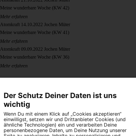
Meine wunderbare Woche (KW 42)
Mehr erfahren
Atomkraft
14.10.2022
Jochen Müter
Meine wunderbare Woche (KW 41)
Mehr erfahren
Atomkraft
09.09.2022
Jochen Müter
Meine wunderbare Woche (KW 36)
Mehr erfahren
Der Schutz Deiner Daten ist uns
wichtig
Wenn Du mit einem Klick auf „Cookies akzeptieren“
Dein Engagement macht den Unterschied. Schließe Dich 4,5
einwilligst, setzen wir und Drittanbieter Cookies (und
Millionen Menschen an.
ähnliche Technologien) ein und verarbeiten Deine
personenbezogene Daten, um Deine Nutzung unserer
Newsletter bestellen
Seite zu analysieren, Inhalte zu personalisieren und