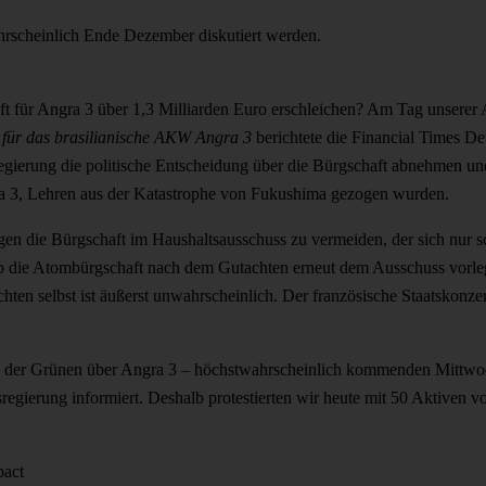
hrscheinlich Ende Dezember diskutiert werden.
 für Angra 3 über 1,3 Milliarden Euro erschleichen? Am Tag unserer A
für das brasilianische AKW Angra 3
berichtete die Financial Times De
 Regierung die politische Entscheidung über die Bürgschaft abnehmen un
a 3, Lehren aus der Katastrophe von Fukushima gezogen wurden.
en die Bürgschaft im Haushaltsausschuss zu vermeiden, der sich nur s
 die Atombürgschaft nach dem Gutachten erneut dem Ausschuss vorlegt
hten selbst ist äußerst unwahrscheinlich. Der französische Staatskonze
ge der Grünen über Angra 3 – höchstwahrscheinlich kommenden Mittwo
regierung informiert. Deshalb protestierten wir heute mit 50 Aktiven 