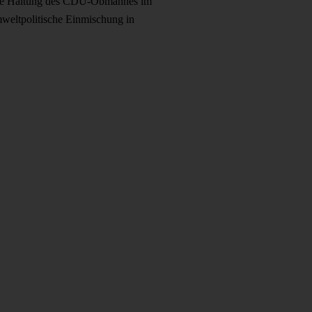
 die Haltung des CDU-Obmannes im
umweltpolitische Einmischung in