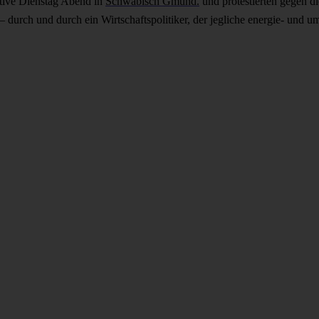
tive Dienstag Abend in
Schwäbisch Gmünd.
und protestierten gegen
 – durch und durch ein Wirtschaftspolitiker, der jegliche energie- und 