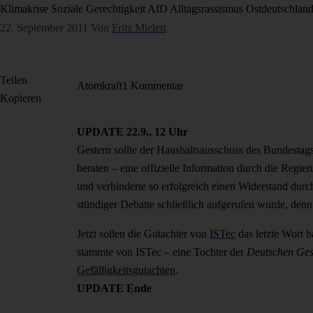
Klimakrise
Soziale Gerechtigkeit
AfD
Alltagsrassismus
Ostdeutschlan
22. September 2011
Von
Fritz Mielert
Teilen
Atomkraft
1 Kommentar
Kopieren
UPDATE 22.9., 12 Uhr
Gestern sollte der Haushaltsausschuss des Bundesta
beraten – eine offizielle Information durch die Reg
und verhinderte so erfolgreich einen Widerstand durc
stündiger Debatte schließlich aufgerufen wurde, denn
Jetzt sollen die Gutachter von
ISTec
das letzte Wort h
stammte von ISTec – eine Tochter der
Deutschen Gese
Gefälligkeitsgutachten
.
UPDATE Ende