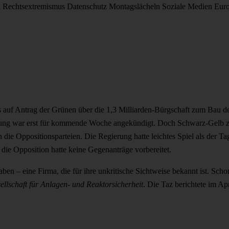
d
Rechtsextremismus
Datenschutz
Montagslächeln
Soziale Medien
Eur
gs auf Antrag der Grünen über die 1,3 Milliarden-Bürgschaft zum Bau 
ierung war erst für kommende Woche angekündigt. Doch Schwarz-Gelb zo
h die Oppositionsparteien. Die Regierung hatte leichtes Spiel als der
 die Opposition hatte keine Gegenanträge vorbereitet.
aben – eine Firma, die für ihre unkritische Sichtweise bekannt ist. Sch
llschaft für Anlagen- und Reaktorsicherheit
. Die Taz berichtete im Ap