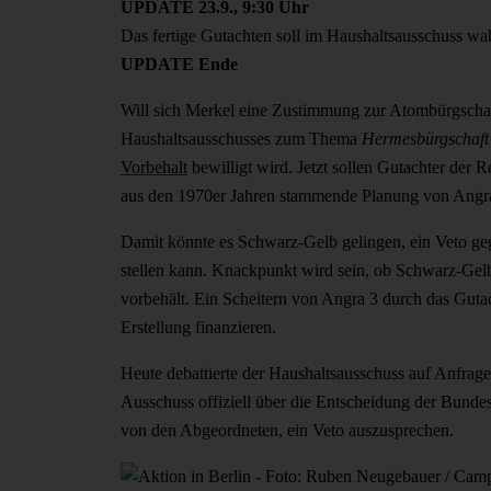
UPDATE 23.9., 9:30 Uhr
Das fertige Gutachten soll im Haushaltsausschuss wa
UPDATE Ende
Will sich Merkel eine Zustimmung zur Atombürgschaft
Haushaltsausschusses zum Thema
Hermesbürgschaft 
Vorbehalt
bewilligt wird. Jetzt sollen Gutachter der
aus den 1970er Jahren stammende Planung von Angr
Damit könnte es Schwarz-Gelb gelingen, ein Veto geg
stellen kann. Knackpunkt wird sein, ob Schwarz-Gelb
vorbehält. Ein Scheitern von Angra 3 durch das Gutac
Erstellung finanzieren.
Heute debattierte der Haushaltsausschuss auf Anfra
Ausschuss offiziell über die Entscheidung der Bundes
von den Abgeordneten, ein Veto auszusprechen.