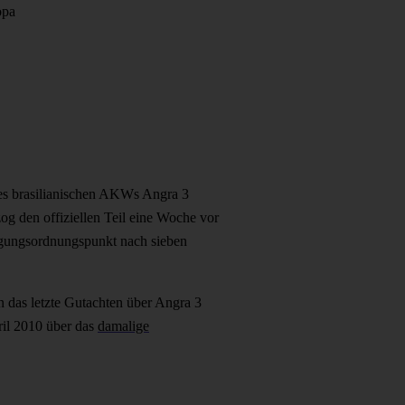
opa
des brasilianischen AKWs Angra 3
g den offiziellen Teil eine Woche vor
 Tagungsordnungspunkt nach sieben
on das letzte Gutachten über Angra 3
ril 2010 über das
damalige