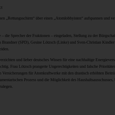
ct
nen „Rettungsschirm“ über einen „Atomlobbyisten“ aufspannen und verj
e – die Sprecher der Fraktionen – eingeladen, Stellung zu der Bürgsc
laus Brandner (SPD), Gesine Lötzsch (Linke) und Sven-Christian Kindl
eiden.
erzichten und lieber deutsches Wissen für eine nachhaltige Energiever
chtig. Frau Lötzsch prangerte Ungerechtigkeiten und falsche Prioritäten
den Versicherungen für Atomkraftwerke mit den drastisch erhöhten Beiträ
amentarischen Prozess und die Möglichkeit des Haushaltsausschusses, 
zulegen.