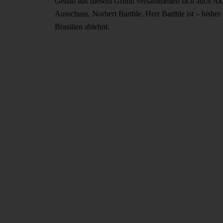
Genau aus diesem Grund versammelten sich auch Ak
Ausschuss, Norbert Barthle. Herr Barthle ist – bisher
Brasilien ablehnt.