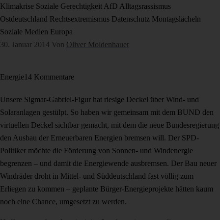
Klimakrise
Soziale Gerechtigkeit
AfD
Alltagsrassismus
Ostdeutschland
Rechtsextremismus
Datenschutz
Montagslächeln
Soziale Medien
Europa
30. Januar 2014
Von
Oliver Moldenhauer
Energie
14 Kommentare
Unsere Sigmar-Gabriel-Figur hat riesige Deckel über Wind- und
Solaranlagen gestülpt. So haben wir gemeinsam mit dem BUND den
virtuellen Deckel sichtbar gemacht, mit dem die neue Bundesregierung
den Ausbau der Erneuerbaren Energien bremsen will. Der SPD-
Politiker möchte die Förderung von Sonnen- und Windenergie
begrenzen – und damit die Energiewende ausbremsen. Der Bau neuer
Windräder droht in Mittel- und Süddeutschland fast völlig zum
Erliegen zu kommen – geplante Bürger-Energieprojekte hätten kaum
noch eine Chance, umgesetzt zu werden.