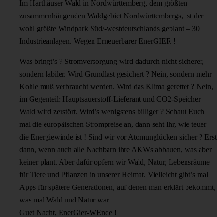
Im Harthäuser Wald in Nordwürttemberg, dem größten
zusammenhängenden Waldgebiet Nordwürttembergs, ist der
wohl größte Windpark Süd/-westdeutschlands geplant – 30
Industrieanlagen. Wegen Erneuerbarer EnerGIER !
Was bringt’s ? Stromversorgung wird dadurch nicht sicherer,
sondern labiler. Wird Grundlast gesichert ? Nein, sondern mehr
Kohle muß verbraucht werden. Wird das Klima gerettet ? Nein,
im Gegenteil: Hauptsauerstoff-Lieferant und CO2-Speicher
Wald wird zerstört. Wird’s wenigstens billiger ? Schaut Euch
mal die europäischen Strompreise an, dann seht Ihr, wie teuer
die Energiewinde ist ! Sind wir vor Atomunglücken sicher ? Erst
dann, wenn auch alle Nachbarn ihre AKWs abbauen, was aber
keiner plant. Aber dafür opfern wir Wald, Natur, Lebensräume
für Tiere und Pflanzen in unserer Heimat. Vielleicht gibt’s mal
Apps für spätere Generationen, auf denen man erklärt bekommt,
was mal Wald und Natur war.
Guet Nacht, EnerGier-WEnde !