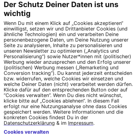
Der Schutz Deiner Daten ist uns
wichtig
Wenn Du mit einem Klick auf „Cookies akzeptieren“
Dein Engagement macht den Unterschied. Schließe Dich 4,5
einwilligst, setzen wir und Drittanbieter Cookies (und
Millionen Menschen an.
ähnliche Technologien) ein und verarbeiten Deine
personenbezogene Daten, um Deine Nutzung unserer
Newsletter bestellen
Seite zu analysieren, Inhalte zu personalisieren und
unseren Newsletter zu optimieren („Analytics und
Personalisierung“) sowie Nutzer*innen mit (politischer)
Werbung wieder anzusprechen und den Erfolg unserer
(politischen) Werbung messen („Remarketing und
Conversion tracking“). Du kannst jederzeit entscheiden
Campact e.V.
bzw. widerrufen, welche Cookies wir einsetzen und
welche Deiner Daten (nicht) verarbeitet werden dürfen.
IBAN DE95 2‍5‍1‍2 0‍5‍1‍0 6‍9‍8‍0 0‍0‍0‍0 0‍0
Klicke dafür auf den entsprechenden Button oder auf
SozialBank
“Cookies verwalten”. Wenn Du dies nicht wünschst,
Direkt online spenden
klicke bitte auf „Cookies ablehnen“. In diesem Fall
erfolgt nur eine Nutzungsanalyse ohne dass Cookies
gespeichert werden. Weitere Informationen und die
Newsletter
Hilfe und
konkreten Cookies findest Du in der
FAQ
Kontakt
Datenschutz
Impressum
Cookie Einstellungen
Datenschutzerklärung
& im
Impressum
.
Cookies verwalten