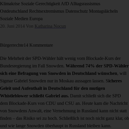
Klimakrise
Soziale Gerechtigkeit
AfD
Alltagsrassismus
Ostdeutschland
Rechtsextremismus
Datenschutz
Montagslächeln
Soziale Medien
Europa
20. Juni 2014
Von
Katharina Nocun
Bürgerrechte
14 Kommentare
Die Mehrheit der SPD-Wähler hält wenig vom Blockade-Kurs der
Bundesregierung im Fall Snowden.
Während 74% der SPD-Wähler
sich eine Befragung von Snowden in Deutschland wünschen
, will
Sigmar Gabriel Snowden nur in Moskau aussagen lassen. S
icheres
Geleit und Aufenthalt in Deutschland für den mutigen
Whistleblower schließt Gabriel aus.
Damit schließt sich die SPD
dem Blockade-Kurs von CDU und CSU an. Heute kam die Nachricht
von Snowdens Anwalt, eine Vernehmung in Russland kann nicht statt
finden – das Risiko sei zu hoch. Schließlich ist noch nicht ganz klar, ob
und wie lange Snowden überhaupt in Russland bleiben kann.