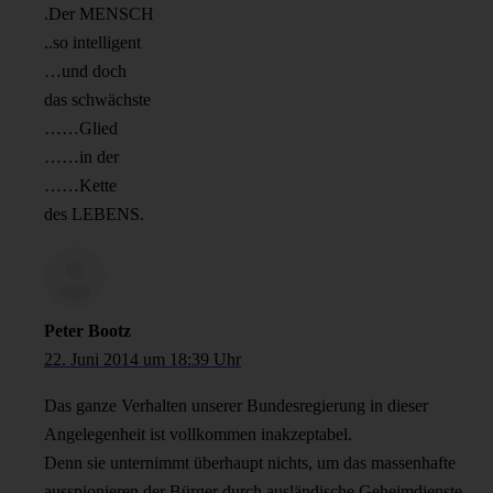
.Der MENSCH
..so intelligent
…und doch
das schwächste
……Glied
……in der
……Kette
des LEBENS.
Peter Bootz
22. Juni 2014 um 18:39 Uhr
Das ganze Verhalten unserer Bundesregierung in dieser
Angelegenheit ist vollkommen inakzeptabel.
Denn sie unternimmt überhaupt nichts, um das massenhafte
ausspionieren der Bürger durch ausländische Geheimdienste,