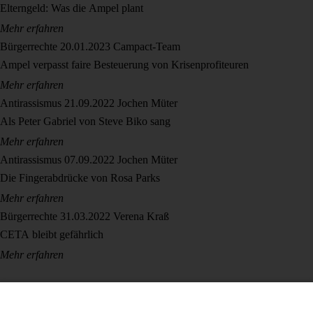
Elterngeld: Was die Ampel plant
Mehr erfahren
Bürgerrechte
20.01.2023
Campact-Team
Ampel verpasst faire Besteuerung von Krisenprofiteuren
Mehr erfahren
Antirassismus
21.09.2022
Jochen Müter
Als Peter Gabriel von Steve Biko sang
Mehr erfahren
Antirassismus
07.09.2022
Jochen Müter
Die Fingerabdrücke von Rosa Parks
Mehr erfahren
Bürgerrechte
31.03.2022
Verena Kraß
CETA bleibt gefährlich
Mehr erfahren