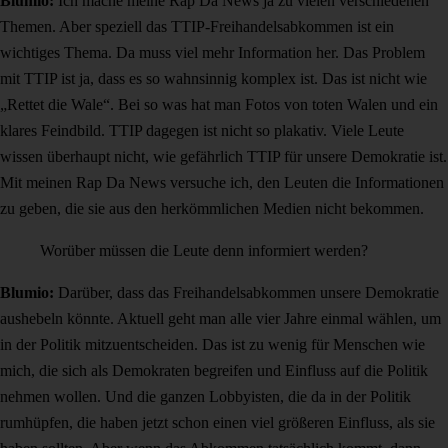
Blumio:
Ich mache meine Rap Da News ja zu vielen verschiedenen
Themen. Aber speziell das TTIP-Freihandelsabkommen ist ein
wichtiges Thema. Da muss viel mehr Information her. Das Problem
mit TTIP ist ja, dass es so wahnsinnig komplex ist. Das ist nicht wie
„Rettet die Wale“. Bei so was hat man Fotos von toten Walen und ein
klares Feindbild. TTIP dagegen ist nicht so plakativ. Viele Leute
wissen überhaupt nicht, wie gefährlich TTIP für unsere Demokratie ist.
Mit meinen Rap Da News versuche ich, den Leuten die Informationen
zu geben, die sie aus den herkömmlichen Medien nicht bekommen.
Worüber müssen die Leute denn informiert werden?
Blumio:
Darüber, dass das Freihandelsabkommen unsere Demokratie
aushebeln könnte. Aktuell geht man alle vier Jahre einmal wählen, um
in der Politik mitzuentscheiden. Das ist zu wenig für Menschen wie
mich, die sich als Demokraten begreifen und Einfluss auf die Politik
nehmen wollen. Und die ganzen Lobbyisten, die da in der Politik
rumhüpfen, die haben jetzt schon einen viel größeren Einfluss, als sie