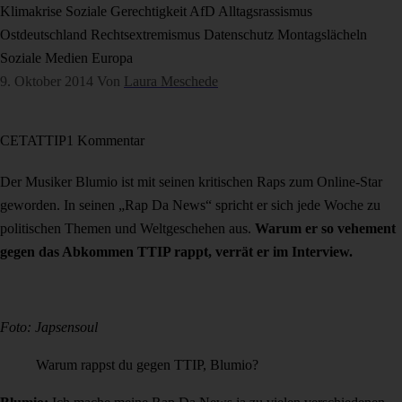
Klimakrise
Soziale Gerechtigkeit
AfD
Alltagsrassismus
Ostdeutschland
Rechtsextremismus
Datenschutz
Montagslächeln
Soziale Medien
Europa
9. Oktober 2014
Von
Laura Meschede
CETA
TTIP
1 Kommentar
Der Musiker Blumio ist mit seinen kritischen Raps zum Online-Star
geworden. In seinen „Rap Da News“ spricht er sich jede Woche zu
politischen Themen und Weltgeschehen aus.
Warum er so vehement
gegen das Abkommen TTIP rappt, verrät er im Interview.
Foto: Japsensoul
Warum rappst du gegen TTIP, Blumio?