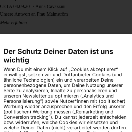
CETA
04.09.2017
Anna Cavazzini
Unsere Antwort an Frau Malmström
Mehr erfahren
Der Schutz Deiner Daten ist uns
wichtig
Wenn Du mit einem Klick auf „Cookies akzeptieren“
Dein Engagement macht den Unterschied. Schließe Dich 4,5
einwilligst, setzen wir und Drittanbieter Cookies (und
Millionen Menschen an.
ähnliche Technologien) ein und verarbeiten Deine
personenbezogene Daten, um Deine Nutzung unserer
Seite zu analysieren, Inhalte zu personalisieren und
Newsletter bestellen
unseren Newsletter zu optimieren („Analytics und
Personalisierung“) sowie Nutzer*innen mit (politischer)
Werbung wieder anzusprechen und den Erfolg unserer
(politischen) Werbung messen („Remarketing und
Conversion tracking“). Du kannst jederzeit entscheiden
Campact e.V.
bzw. widerrufen, welche Cookies wir einsetzen und
welche Deiner Daten (nicht) verarbeitet werden dürfen.
IBAN DE95 2‍5‍1‍2 0‍5‍1‍0 6‍9‍8‍0 0‍0‍0‍0 0‍0