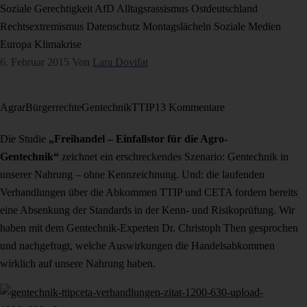
Soziale Gerechtigkeit
AfD
Alltagsrassismus
Ostdeutschland
Rechtsextremismus
Datenschutz
Montagslächeln
Soziale Medien
Europa
Klimakrise
6. Februar 2015
Von
Lara Dovifat
Agrar
Bürgerrechte
Gentechnik
TTIP
13 Kommentare
Die Studie
„Freihandel – Einfallstor für die Agro-
Gentechnik“
zeichnet ein erschreckendes Szenario: Gentechnik in
unserer Nahrung – ohne Kennzeichnung. Und: die laufenden
Verhandlungen über die Abkommen TTIP und CETA fordern bereits
eine Absenkung der Standards in der Kenn- und Risikoprüfung. Wir
haben mit dem Gentechnik-Experten Dr. Christoph Then gesprochen
und nachgefragt, welche Auswirkungen die Handelsabkommen
wirklich auf unsere Nahrung haben.