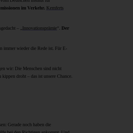
vom Deutschen Institut für
missionen im Verkehr.
Kemferts
sgedacht – „
Innovationsprämie
“.
Der
n immer wieder die Rede ist. Für E-
gen wir: Die Menschen sind nicht
 kippen droht – das ist unsere Chance.
ssen: Gerade noch haben die
shilfe bei den Richtigen ankommt. Und