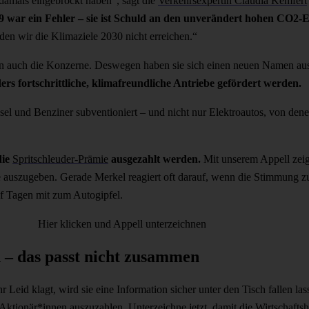
 damals eingebrockt haben“, sagt die
Verkehrsexpertin Claudia Kemfert
war ein Fehler – sie ist Schuld an den unverändert hohen CO2-E
en wir die Klimaziele 2030 nicht erreichen.“
en auch die Konzerne. Deswegen haben sie sich einen neuen Namen au
ers fortschrittliche, klimafreundliche Antriebe gefördert werden.
el und Benziner subventioniert – und nicht nur Elektroautos, von dene
die
Spritschleuder-Prämie
ausgezahlt werden.
Mit unserem Appell zei
e auszugeben. Gerade Merkel reagiert oft darauf, wenn die Stimmung zu
ünf Tagen mit zum Autogipfel.
Hier klicken und Appell unterzeichnen
 – das passt nicht zusammen
 Leid klagt, wird sie eine Information sicher unter den Tisch fallen la
Aktionär*innen auszuzahlen. Unterzeichne jetzt, damit die Wirtschaft