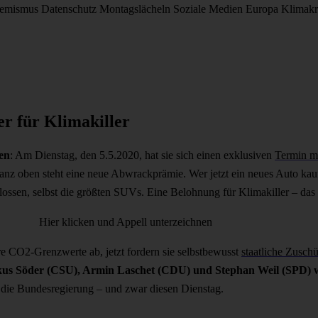
remismus
Datenschutz
Montagslächeln
Soziale Medien
Europa
Klimakr
r für Klimakiller
zen
: Am Dienstag, den 5.5.2020, hat sie sich einen exklusiven
Termin m
 Ganz oben steht eine neue Abwrackprämie. Wer jetzt ein neues Auto kau
ssen, selbst die größten SUVs. Eine Belohnung für Klimakiller – das 
Hier klicken und Appell unterzeichnen
re CO2-Grenzwerte ab, jetzt fordern sie selbstbewusst
staatliche Zusch
s Söder (CSU), Armin Laschet (CDU) und Stephan Weil (SPD) 
t die Bundesregierung – und zwar diesen Dienstag.