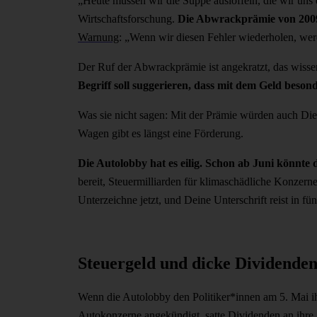
„Heute müssen wir die Suppe auslöffeln, die wir uns
Wirtschaftsforschung.
Die Abwrackprämie von 2009 
Warnung
: „Wenn wir diesen Fehler wiederholen, werd
Der Ruf der Abwrackprämie ist angekratzt, das wiss
Begriff soll suggerieren, dass mit dem Geld besond
Was sie nicht sagen: Mit der Prämie würden auch Dies
Wagen gibt es längst eine Förderung.
Die Autolobby hat es eilig. Schon ab Juni könnte 
bereit, Steuermilliarden für klimaschädliche Konzern
Unterzeichne jetzt, und Deine Unterschrift reist in f
Steuergeld und dicke Dividenden
Wenn die Autolobby den Politiker*innen am 5. Mai ihr
Autokonzerne angekündigt, satte
Dividenden
an ihre 