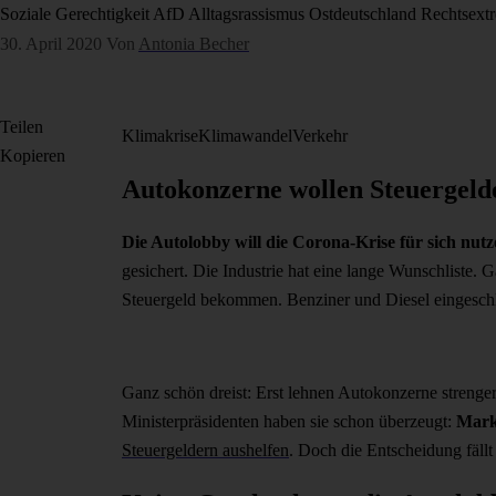
Soziale Gerechtigkeit
AfD
Alltagsrassismus
Ostdeutschland
Rechtsext
30. April 2020
Von
Antonia Becher
Teilen
Klimakrise
Klimawandel
Verkehr
Kopieren
Autokonzerne wollen Steuergelde
Die Autolobby will die Corona-Krise für sich nut
gesichert. Die Industrie hat eine lange Wunschliste.
Steuergeld bekommen. Benziner und Diesel eingeschlo
Ganz schön dreist: Erst lehnen Autokonzerne strenge
Ministerpräsidenten haben sie schon überzeugt:
Marku
Steuergeldern aushelfen
. Doch die Entscheidung fäll