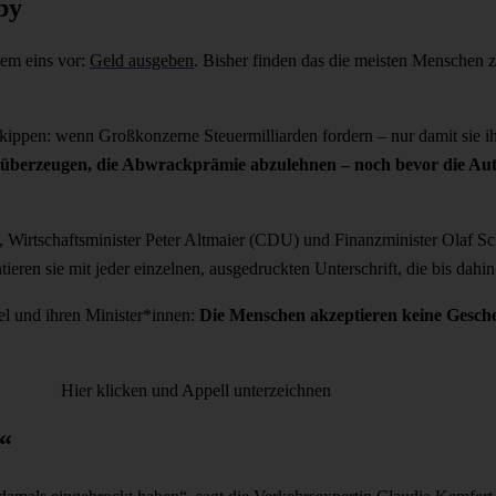
by
lem eins vor:
Geld ausgeben
. Bisher finden das die meisten Menschen zu
ippen: wenn Großkonzerne Steuermilliarden fordern – nur damit sie i
 überzeugen, die Abwrackprämie abzulehnen – noch bevor die Auto
Wirtschaftsminister Peter Altmaier (CDU) und Finanzminister Olaf Sc
ieren sie mit jeder einzelnen, ausgedruckten Unterschrift, die bis dahin
el und ihren Minister*innen:
Die Menschen akzeptieren keine Gesch
Hier klicken und Appell unterzeichnen
“