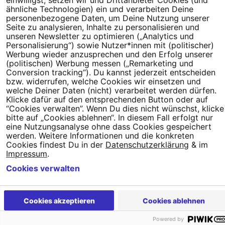
einwilligst, setzen wir und Drittanbieter Cookies (und
ähnliche Technologien) ein und verarbeiten Deine
Newsletter
Hilfe und
personenbezogene Daten, um Deine Nutzung unserer
FAQ
Kontakt
Datenschutz
Impressum
Cookie Einstellungen
Seite zu analysieren, Inhalte zu personalisieren und
unseren Newsletter zu optimieren („Analytics und
Personalisierung“) sowie Nutzer*innen mit (politischer)
Werbung wieder anzusprechen und den Erfolg unserer
(politischen) Werbung messen („Remarketing und
Conversion tracking“). Du kannst jederzeit entscheiden
bzw. widerrufen, welche Cookies wir einsetzen und
welche Deiner Daten (nicht) verarbeitet werden dürfen.
Klicke dafür auf den entsprechenden Button oder auf
“Cookies verwalten”. Wenn Du dies nicht wünschst, klicke
bitte auf „Cookies ablehnen“. In diesem Fall erfolgt nur
eine Nutzungsanalyse ohne dass Cookies gespeichert
werden. Weitere Informationen und die konkreten
Cookies findest Du in der
Datenschutzerklärung
& im
Impressum
.
Cookies verwalten
Cookies akzeptieren
Cookies ablehnen
Powered by