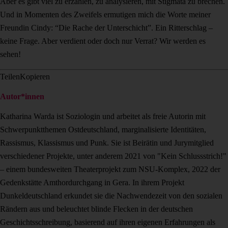
Aber es gibt viel zu erzählen, zu analysieren, mit Stigmata zu brechen.
Und in Momenten des Zweifels ermutigen mich die Worte meiner
Freundin Cindy: “Die Rache der Unterschicht”. Ein Ritterschlag –
keine Frage. Aber verdient oder doch nur Verrat? Wir werden es
sehen!
Teilen
Kopieren
Autor*innen
Katharina Warda ist Soziologin und arbeitet als freie Autorin mit
Schwerpunktthemen Ostdeutschland, marginalisierte Identitäten,
Rassismus, Klassismus und Punk. Sie ist Beirätin und Jurymitglied
verschiedener Projekte, unter anderem 2021 von "Kein Schlussstrich!"
– einem bundesweiten Theaterprojekt zum NSU-Komplex, 2022 der
Gedenkstätte Amthordurchgang in Gera. In ihrem Projekt
Dunkeldeutschland erkundet sie die Nachwendezeit von den sozialen
Rändern aus und beleuchtet blinde Flecken in der deutschen
Geschichtsschreibung, basierend auf ihren eigenen Erfahrungen als