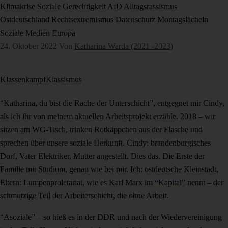
Klimakrise
Soziale Gerechtigkeit
AfD
Alltagsrassismus
Ostdeutschland
Rechtsextremismus
Datenschutz
Montagslächeln
Soziale Medien
Europa
24. Oktober 2022
Von
Katharina Warda (2021 -2023)
Klassenkampf
Klassismus
“Katharina, du bist die Rache der Unterschicht”, entgegnet mir Cindy,
als ich ihr von meinem aktuellen Arbeitsprojekt erzähle. 2018 – wir
sitzen am WG-Tisch, trinken Rotkäppchen aus der Flasche und
sprechen über unsere soziale Herkunft. Cindy: brandenburgisches
Dorf, Vater Elektriker, Mutter angestellt. Dies das. Die Erste der
Familie mit Studium, genau wie bei mir. Ich: ostdeutsche Kleinstadt,
Eltern: Lumpenproletariat, wie es Karl Marx im
“Kapital”
nennt – der
schmutzige Teil der Arbeiterschicht, die ohne Arbeit.
“Asoziale” – so hieß es in der DDR und nach der Wiedervereinigung