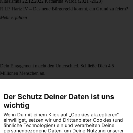
Klassismus
22.12.2022
Katharina Warda (2021 -2023)
R.I.P. Hartz IV – Das neue Bürgergeld kommt, ein Grund zu feiern?
Mehr erfahren
Dein Engagement macht den Unterschied. Schließe Dich 4,5
Millionen Menschen an.
Newsletter bestellen
Der Schutz Deiner Daten ist uns
wichtig
Wenn Du mit einem Klick auf „Cookies akzeptieren“
Campact e.V.
einwilligst, setzen wir und Drittanbieter Cookies (und
IBAN DE95 2‍5‍1‍2 0‍5‍1‍0 6‍9‍8‍0 0‍0‍0‍0 0‍0
ähnliche Technologien) ein und verarbeiten Deine
personenbezogene Daten, um Deine Nutzung unserer
SozialBank