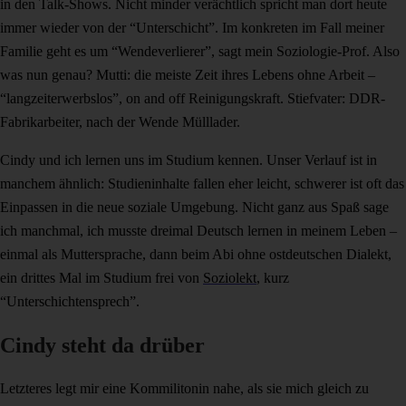
in den Talk-Shows. Nicht minder verächtlich spricht man dort heute
immer wieder von der “Unterschicht”. Im konkreten im Fall meiner
Familie geht es um “Wendeverlierer”, sagt mein Soziologie-Prof. Also
was nun genau? Mutti: die meiste Zeit ihres Lebens ohne Arbeit –
“langzeiterwerbslos”, on and off Reinigungskraft. Stiefvater: DDR-
Fabrikarbeiter, nach der Wende Mülllader.
Cindy und ich lernen uns im Studium kennen. Unser Verlauf ist in
manchem ähnlich: Studieninhalte fallen eher leicht, schwerer ist oft das
Einpassen in die neue soziale Umgebung. Nicht ganz aus Spaß sage
ich manchmal, ich musste dreimal Deutsch lernen in meinem Leben –
einmal als Muttersprache, dann beim Abi ohne ostdeutschen Dialekt,
ein drittes Mal im Studium frei von
Soziolekt
, kurz
“Unterschichtensprech”.
Cindy steht da drüber
Letzteres legt mir eine Kommilitonin nahe, als sie mich gleich zu