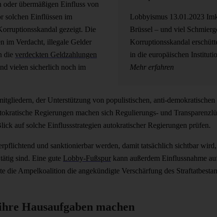
n oder übermäßigen Einfluss von
r solchen Einflüssen im
Lobbyismus
13.01.2023
Im
-Korruptionsskandal gezeigt. Die
Brüssel – und viel Schmier
n im Verdacht, illegale Gelder
Korruptionsskandal erschütt
h die
verdeckten Geldzahlungen
in die europäischen Instit
ind vielen sicherlich noch im
Mehr erfahren
tgliedern, der Unterstützung von populistischen, anti-demokratischen
tokratische Regierungen machen sich Regulierungs- und Transparenzl
ick auf solche Einflussstrategien autokratischer Regierungen prüfen.
rpflichtend und sanktionierbar werden, damit tatsächlich sichtbar wir
ätig sind. Eine gute
Lobby-Fußspur
kann außerdem Einflussnahme auf
lte die Ampelkoalition die angekündigte Verschärfung des Straftatbes
 ihre Hausaufgaben machen