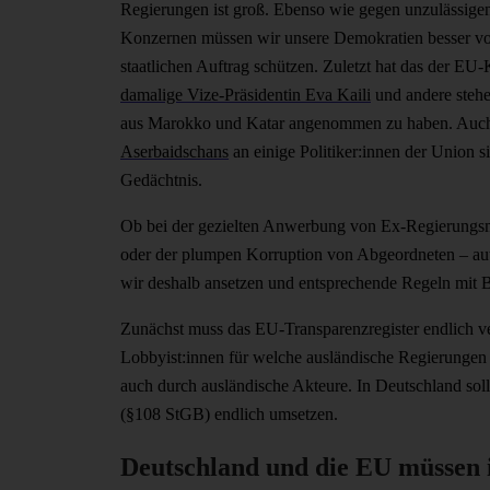
Regierungen ist groß. Ebenso wie gegen unzulässige
Konzernen müssen wir unsere Demokratien besser vo
staatlichen Auftrag schützen. Zuletzt hat das der EU
damalige Vize-Präsidentin Eva Kaili
und andere stehe
aus Marokko und Katar angenommen zu haben. Auc
Aserbaidschans
an einige Politiker:innen der Union s
Gedächtnis.
Ob bei der gezielten Anwerbung von Ex-Regierungsmi
oder der plumpen Korruption von Abgeordneten – au
wir deshalb ansetzen und entsprechende Regeln mit Bl
Zunächst muss das EU-Transparenzregister endlich ve
Lobbyist:innen für welche ausländische Regierungen t
auch durch ausländische Akteure. In Deutschland sol
(§108 StGB) endlich umsetzen.
Deutschland und die EU müssen