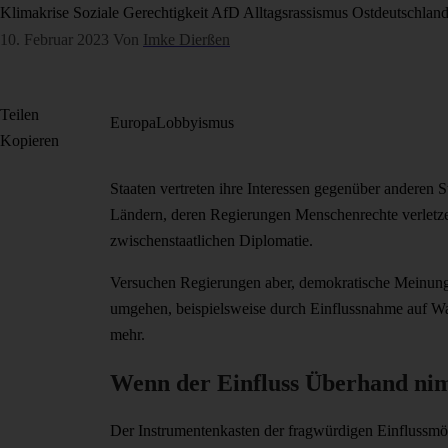
Klimakrise
Soziale Gerechtigkeit
AfD
Alltagsrassismus
Ostdeutschlan
10. Februar 2023
Von
Imke Dierßen
Teilen
Europa
Lobbyismus
Kopieren
Staaten vertreten ihre Interessen gegenüber anderen S
Ländern, deren Regierungen Menschenrechte verletzen
zwischenstaatlichen Diplomatie.
Versuchen Regierungen aber, demokratische Meinungs
umgehen, beispielsweise durch Einflussnahme auf Wah
mehr.
Wenn der Einfluss Überhand ni
Der Instrumentenkasten der fragwürdigen Einflussmögl