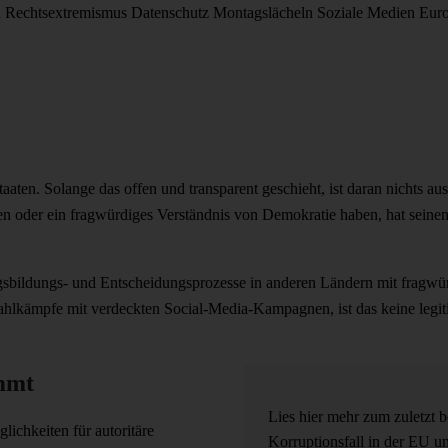
d
Rechtsextremismus
Datenschutz
Montagslächeln
Soziale Medien
Eur
taaten. Solange das offen und transparent geschieht, ist daran nichts a
 oder ein fragwürdiges Verständnis von Demokratie haben, hat seinen b
bildungs- und Entscheidungsprozesse in anderen Ländern mit fragwür
lkämpfe mit verdeckten Social-Media-Kampagnen, ist das keine legitim
mmt
Lies hier mehr zum zuletzt
ichkeiten für autoritäre
Korruptionsfall in der EU u