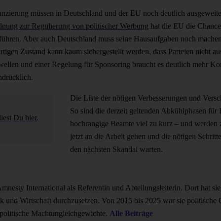
anzierung müssen in Deutschland und der EU noch deutlich ausgeweite
dnung zur Regulierung von politischer Werbung
hat die EU die Chance,
führen. Aber auch Deutschland muss seine Hausaufgaben noch machen
ärtigen Zustand kann kaum sichergestellt werden, dass Parteien nicht a
llen und einer Regelung für Sponsoring braucht es deutlich mehr Kon
ndrücklich.
Die Liste der nötigen Verbesserungen und Versch
So sind die derzeit geltenden Abkühlphasen für
est Du hier
.
hochrangige Beamte viel zu kurz – und werden 
jetzt an die Arbeit gehen und die nötigen Schritte
den nächsten Skandal warten.
Amnesty International als Referentin und Abteilungsleiterin. Dort hat sie
itik und Wirtschaft durchzusetzen. Von 2015 bis 2025 war sie politisch
 politische Machtungleichgewichte.
Alle Beiträge