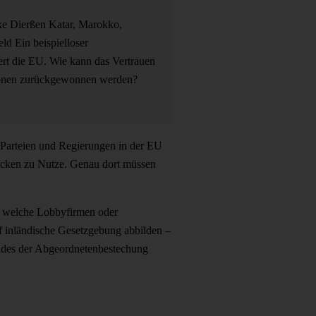
ke Dierßen
Katar, Marokko,
geld
Ein beispielloser
ert die EU. Wie kann das Vertrauen
utionen zurückgewonnen werden?
 Parteien und Regierungen in der EU
ücken zu Nutze. Genau dort müssen
d, welche Lobbyfirmen oder
 inländische Gesetzgebung abbilden –
tandes der Abgeordnetenbestechung