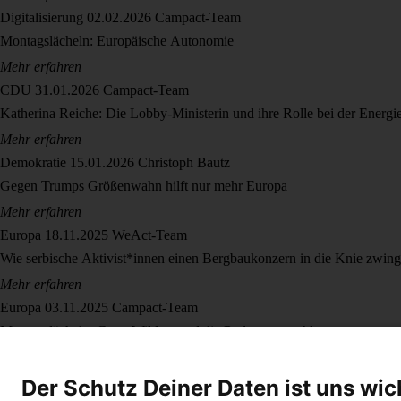
Digitalisierung
02.02.2026
Campact-Team
Montagslächeln: Europäische Autonomie
Mehr erfahren
CDU
31.01.2026
Campact-Team
Katherina Reiche: Die Lobby-Ministerin und ihre Rolle bei der Energ
Mehr erfahren
Demokratie
15.01.2026
Christoph Bautz
Gegen Trumps Größenwahn hilft nur mehr Europa
Mehr erfahren
Europa
18.11.2025
WeAct-Team
Wie serbische Aktivist*innen einen Bergbaukonzern in die Knie zwin
Mehr erfahren
Europa
03.11.2025
Campact-Team
Montagslächeln: Geert Wilders und die Parlamentswahl
Mehr erfahren
Der Schutz Deiner Daten ist uns wic