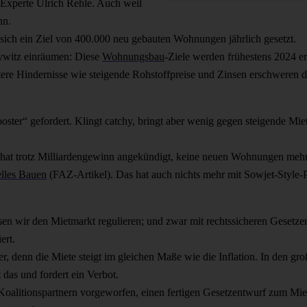
-Experte Ulrich Rehle. Auch weil
nn.
sich ein Ziel von 400.000 neu gebauten Wohnungen jährlich gesetzt.
ywitz einräumen: Diese
Wohnungsbau
-Ziele werden frühestens 2024 er
ere Hindernisse wie steigende Rohstoffpreise und Zinsen erschwere
ster“ gefordert. Klingt catchy, bringt aber wenig gegen steigende Mie
hat trotz Milliardengewinn angekündigt, keine neuen Wohnungen mehr 
elles Bauen
(FAZ-Artikel). Das hat auch nichts mehr mit Sowjet-Style-
 wir den Mietmarkt regulieren; und zwar mit rechtssicheren Gesetzen
ert.
r, denn die Miete steigt im gleichen Maße wie die Inflation. In den gro
t das und fordert ein Verbot.
alitionspartnern vorgeworfen, einen fertigen Gesetzentwurf zum Miet