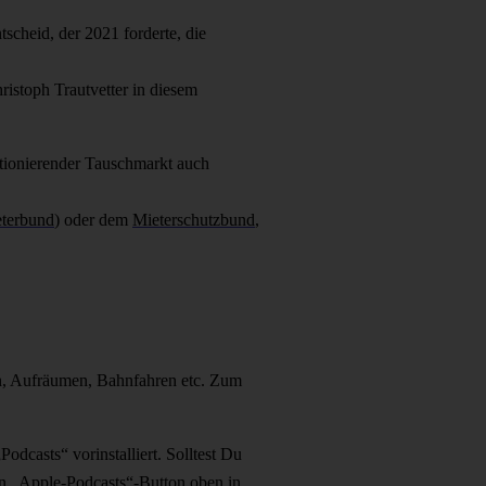
scheid, der 2021 forderte, die
ristoph Trautvetter in diesem
tionierender Tauschmarkt auch
terbund
) oder dem
Mieterschutzbund
,
en, Aufräumen, Bahnfahren etc. Zum
Podcasts“ vorinstalliert. Solltest Du
en „Apple-Podcasts“-Button oben in