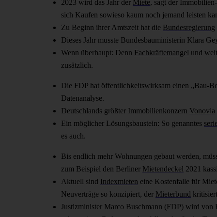
2023 wird das Jahr der
Miete
, sagt der Immobilien
sich Kaufen sowieso kaum noch jemand leisten ka
Zu Beginn ihrer Amtszeit hat die
Bundesregierung
Dieses Jahr musste Bundesbauministerin Klara Ge
Wenn überhaupt: Denn
Fachkräftemangel
und weit
zusätzlich.
Die FDP hat öffentlichkeitswirksam einen „Bau-Boo
Datenanalyse.
Deutschlands größter Immobilienkonzern
Vonovia
Ein möglicher Lösungsbaustein: So genanntes
seri
es auch.
Bis endlich mehr Wohnungen gebaut werden, müssen
zum Beispiel den Berliner
Mietendeckel
2021 kassi
Aktuell sind
Indexmieten
eine Kostenfalle für Miete
Neuverträge so konzipiert, der
Mieterbund
kritisier
Justizminister Marco Buschmann (FDP) wird von Ko