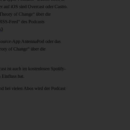
er auf iOS sind Overcast oder Castro.
„Theory of Change“ über die
„RSS-Feed“ des Podcasts
p3
en-Source-App AntennaPod oder das
heory of Change“ über die
st ist auch im kostenlosen Spotify-
Einfluss hat.
d bei vielen Abos wird der Podcast