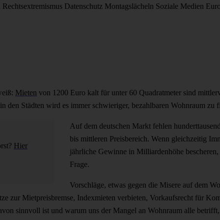
d
Rechtsextremismus
Datenschutz
Montagslächeln
Soziale Medien
Eur
weiß:
Mieten
von 1200 Euro kalt für unter 60 Quadratmeter sind mittlerw
 in den Städten wird es immer schwieriger, bezahlbaren Wohnraum zu f
Auf dem deutschen Markt fehlen hunderttausen
bis mittleren Preisbereich. Wenn gleichzeitig I
örst?
Hier
jährliche Gewinne in Milliardenhöhe bescheren
Frage.
Vorschläge, etwas gegen die Misere auf dem Wo
e zur Mietpreisbremse, Indexmieten verbieten, Vorkaufsrecht für Kom
avon sinnvoll ist und warum uns der Mangel an Wohnraum alle betrifft