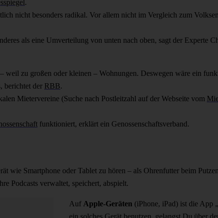
sspiegel
.
ich nicht besonders radikal. Vor allem nicht im Vergleich zum Volksent
nderes als eine Umverteilung von unten nach oben, sagt der Experte Ch
n – weil zu großen oder kleinen – Wohnungen. Deswegen wäre ein funk
, berichtet der
RBB
.
okalen Mietervereine (Suche nach Postleitzahl auf der Webseite vom
Mie
ossenschaft
funktioniert, erklärt ein Genossenschaftsverband.
rät wie Smartphone oder Tablet zu hören – als Ohrenfutter beim Putz
re Podcasts verwaltet, speichert, abspielt.
Auf
Apple-Geräten
(iPhone, iPad) ist die App „
ein solches Gerät benutzen, gelangst Du über d