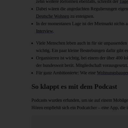
zehn weitere Reformen ebenfalls, schreibt der
Tage
Dabei wären die angedachten Regulierungen eigentl
Deutsche Wohnen
zu enteignen.
In der momentanen Lage ist der Mietmarkt nichts a
Interview
.
Viele Menschen leben auch in für sie unpassende
wichtig. Ein paar kleine Bestrebungen dafür gibt es
Organisieren ist wichtig, bei einem der über 400 l
der bundesweit berät. Mitgliedschaft vorausgesetzt.
Für ganz Ambitionierte: Wie eine
Wohnungsbaugen
So klappt es mit dem Podcast
Podcasts wurden erfunden, um sie auf einem Mobilge
Hören empfiehlt sich ein Podcatcher – eine App, die ih