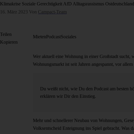
Klimakrise
Soziale Gerechtigkeit
AfD
Alltagsrassismus
Ostdeutschlan
16. März 2023
Von
Campact-Team
Teilen
Mieten
Podcast
Soziales
Kopieren
Wer aktuell eine Wohnung in einer Großstadt sucht, 
Wohnungsmarkt ist seit Jahren angespannt, vor allem
Du weißt nicht, wie Du den Podcast am besten h
erklären wir Dir den Einstieg.
Mehr und schnellerer Neubau von Wohnungen, Gesetz
Volksentscheid Enteignung ins Spiel gebracht. Was d