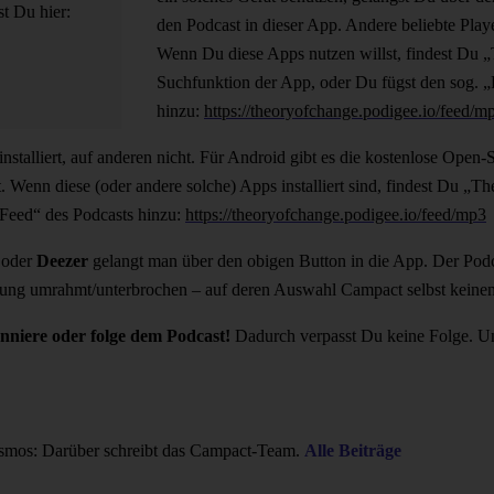
t Du hier:
den Podcast in dieser App. Andere beliebte Play
Wenn Du diese Apps nutzen willst, findest Du 
Suchfunktion der App, oder Du fügst den sog. 
hinzu:
https://theoryofchange.podigee.io/feed/m
rinstalliert, auf anderen nicht. Für Android gibt es die kostenlose Op
. Wenn diese (oder andere solche) Apps installiert sind, findest Du „T
Feed“ des Podcasts hinzu:
https://theoryofchange.podigee.io/feed/mp3
oder
Deezer
gelangt man über den obigen Button in die App. Der Podca
rbung umrahmt/unterbrochen – auf deren Auswahl Campact selbst keinen 
onniere oder folge dem Podcast!
Dadurch verpasst Du keine Folge. Un
smos: Darüber schreibt das Campact-Team.
Alle Beiträge