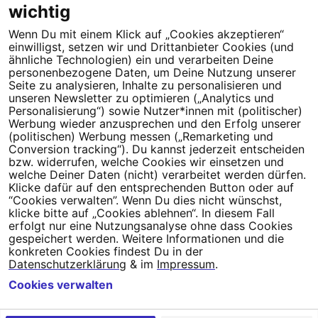
wichtig
Wenn Du mit einem Klick auf „Cookies akzeptieren“
Dein Engagement macht den Unterschied. Schließe Dich 4,5
einwilligst, setzen wir und Drittanbieter Cookies (und
Millionen Menschen an.
ähnliche Technologien) ein und verarbeiten Deine
personenbezogene Daten, um Deine Nutzung unserer
Seite zu analysieren, Inhalte zu personalisieren und
Newsletter bestellen
unseren Newsletter zu optimieren („Analytics und
Personalisierung“) sowie Nutzer*innen mit (politischer)
Werbung wieder anzusprechen und den Erfolg unserer
(politischen) Werbung messen („Remarketing und
Conversion tracking“). Du kannst jederzeit entscheiden
Campact e.V.
bzw. widerrufen, welche Cookies wir einsetzen und
welche Deiner Daten (nicht) verarbeitet werden dürfen.
IBAN DE95 2‍5‍1‍2 0‍5‍1‍0 6‍9‍8‍0 0‍0‍0‍0 0‍0
Klicke dafür auf den entsprechenden Button oder auf
SozialBank
“Cookies verwalten”. Wenn Du dies nicht wünschst,
Direkt online spenden
klicke bitte auf „Cookies ablehnen“. In diesem Fall
erfolgt nur eine Nutzungsanalyse ohne dass Cookies
gespeichert werden. Weitere Informationen und die
Newsletter
Hilfe und
konkreten Cookies findest Du in der
FAQ
Kontakt
Datenschutz
Impressum
Cookie Einstellungen
Datenschutzerklärung
& im
Impressum
.
Cookies verwalten