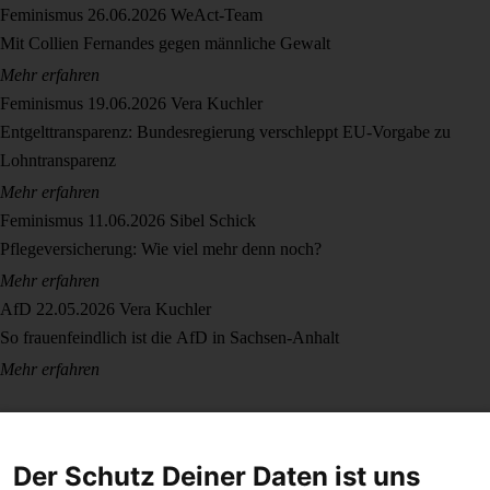
Feminismus
26.06.2026
WeAct-Team
Mit Collien Fernandes gegen männliche Gewalt
Mehr erfahren
Feminismus
19.06.2026
Vera Kuchler
Entgelttransparenz: Bundesregierung verschleppt EU-Vorgabe zu
Lohntransparenz
Mehr erfahren
Feminismus
11.06.2026
Sibel Schick
Pflegeversicherung: Wie viel mehr denn noch?
Mehr erfahren
AfD
22.05.2026
Vera Kuchler
So frauenfeindlich ist die AfD in Sachsen-Anhalt
Mehr erfahren
Der Schutz Deiner Daten ist uns