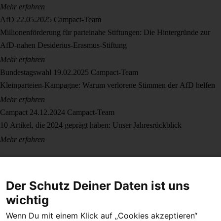
Mehr erfahren
AfD
22.05.2025
Campact-Team
Millionenförderung für parteinahe Stiftungen: Die Hintergründe zur
AfD-nahen Desiderius-Erasmus-Stiftung
Mehr erfahren
Bundestagswahl
19.02.2025
Campact-Team
Kleinparteien-Kampagne: Warum verlorene Stimmen der AfD helfen
Mehr erfahren
Campact
24.12.2024
Campact-Team
10 Artikel, die 2024 geprägt haben: Unser Jahresrückblick
Mehr erfahren
Der Schutz Deiner Daten ist uns
wichtig
Wenn Du mit einem Klick auf „Cookies akzeptieren“
Dein Engagement macht den Unterschied. Schließe Dich 4,5