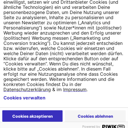
einwilligst, setzen wir und Drittanbieter Cookies (und
Millionen Menschen an.
ähnliche Technologien) ein und verarbeiten Deine
personenbezogene Daten, um Deine Nutzung unserer
Seite zu analysieren, Inhalte zu personalisieren und
Newsletter bestellen
unseren Newsletter zu optimieren („Analytics und
Personalisierung“) sowie Nutzer*innen mit (politischer)
Werbung wieder anzusprechen und den Erfolg unserer
(politischen) Werbung messen („Remarketing und
Conversion tracking“). Du kannst jederzeit entscheiden
bzw. widerrufen, welche Cookies wir einsetzen und
Campact e.V.
welche Deiner Daten (nicht) verarbeitet werden dürfen.
IBAN DE95 2‍5‍1‍2 0‍5‍1‍0 6‍9‍8‍0 0‍0‍0‍0 0‍0
Klicke dafür auf den entsprechenden Button oder auf
SozialBank
“Cookies verwalten”. Wenn Du dies nicht wünschst,
klicke bitte auf „Cookies ablehnen“. In diesem Fall
Direkt online spenden
erfolgt nur eine Nutzungsanalyse ohne dass Cookies
gespeichert werden. Weitere Informationen und die
Newsletter
Hilfe und
konkreten Cookies findest Du in der
FAQ
Kontakt
Datenschutz
Impressum
Cookie Einstellungen
Datenschutzerklärung
& im
Impressum
.
Cookies verwalten
Cookies akzeptieren
Cookies ablehnen
Powered by