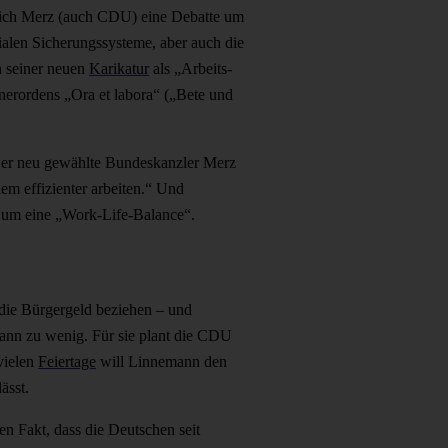
rich Merz (auch CDU) eine Debatte um
ialen Sicherungssysteme, aber auch die
in seiner neuen
Karikatur
als „Arbeits-
nerordens „Ora et labora“ („Bete und
Der neu gewählte Bundeskanzler Merz
m effizienter arbeiten.“ Und
tt um eine „Work-Life-Balance“.
ie Bürgergeld beziehen – und
ann zu wenig. Für sie plant die CDU
vielen
Feiertage
will Linnemann den
ässt.
n Fakt, dass die Deutschen seit