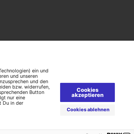
 Technologien) ein und
ieren und unseren
 anzusprechen und den
eiden bzw. widerrufen,
Cookies
tsprechenden Button
akzeptieren
lgt nur eine
Campact e.V.
 Du in der
Cookies ablehnen
IBAN DE95 2‍5‍1‍2 0‍5‍1‍0 6‍9‍8‍0 0‍0‍0‍0 0‍0
SozialBank
Direkt online spenden