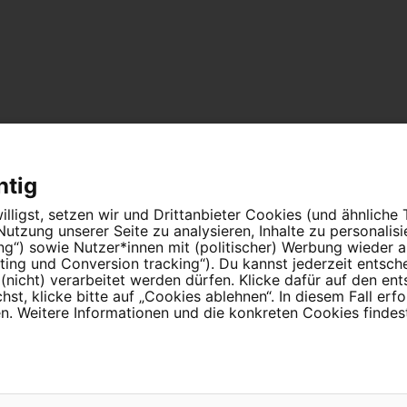
htig
lligst, setzen wir und Drittanbieter Cookies (und ähnliche
tzung unserer Seite zu analysieren, Inhalte zu personalis
ung“) sowie Nutzer*innen mit (politischer) Werbung wieder
n Menschen an.
ing und Conversion tracking“). Du kannst jederzeit entsch
nicht) verarbeitet werden dürfen. Klicke dafür auf den en
t, klicke bitte auf „Cookies ablehnen“. In diesem Fall erfo
 Weitere Informationen und die konkreten Cookies findest