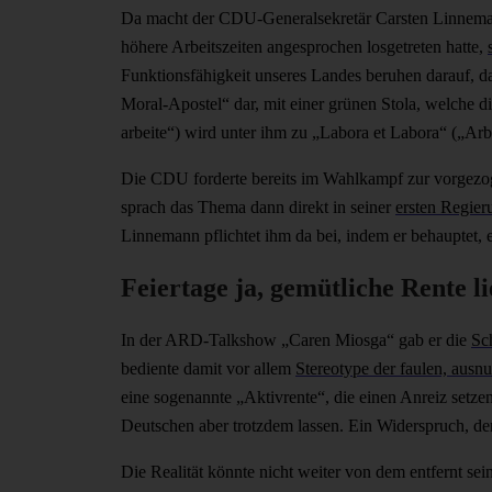
Da macht der CDU-Generalsekretär Carsten Linneman
höhere Arbeitszeiten angesprochen losgetreten hatte,
Funktionsfähigkeit unseres Landes beruhen darauf, das
Moral-Apostel“ dar, mit einer grünen Stola, welche 
arbeite“) wird unter ihm zu „Labora et Labora“ („Arb
Die CDU forderte bereits im Wahlkampf zur vorgez
sprach das Thema dann direkt in seiner
ersten Regier
Linnemann pflichtet ihm da bei, indem er behauptet, 
Feiertage ja, gemütliche Rente li
In der ARD-Talkshow „Caren Miosga“ gab er die
Sc
bediente damit vor allem
Stereotype der faulen, aus
eine sogenannte „Aktivrente“, die einen Anreiz setzen
Deutschen aber trotzdem lassen. Ein Widerspruch, der 
Die Realität könnte nicht weiter von dem entfernt s