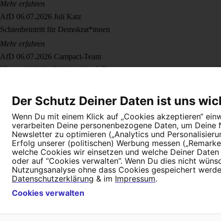
Mehr erfahren
AfD
06.07.2026
Juli Katz
Schienbeintritt für Demokrat*innen
Mehr erfahren
AfD
06.07.2026
Campact-Team
Montagslächeln: Parteitag der AfD
Mehr erfahren
Der Schutz Deiner Daten ist uns wic
Wenn Du mit einem Klick auf „Cookies akzeptieren“ einwi
verarbeiten Deine personenbezogene Daten, um Deine Nu
Newsletter zu optimieren („Analytics und Personalisier
Dein Engagement macht den Unterschied. Schließe Dich 4,5 Millione
Erfolg unserer (politischen) Werbung messen („Remarket
welche Cookies wir einsetzen und welche Deiner Daten (
Newsletter bestellen
oder auf “Cookies verwalten”. Wenn Du dies nicht wünschs
Nutzungsanalyse ohne dass Cookies gespeichert werden.
Datenschutzerklärung
& im
Impressum
.
Cookies verwalten