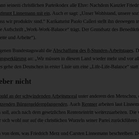
n seinem christlichen Parteikodex alle Ehre: Nachdem Kanzler Fried
stimmt Linnemann mit ein
. Auch er sagt: „Unser Wohlstand, unsere soz
s wir produktiv sind.“ Karikaturist Paolo Calleri stellt ihn deswegen 
die Aufschrift „Work-Work-Balance“ trägt. Der Grundsatz des Benedikti
eite und Arbeite“).
ogenen Bundestagswahl die
Abschaffung des 8-Stunden-Arbeitstages
. 
ungserklärung
an: „Wir müssen in diesem Land wieder mehr und vor alle
es gehe den Deutschen in erster Linie um eine „Life-Life-Balance“ sta
eber nicht
huld an der schwindenden Arbeitsmoral
unter anderem den Menschen, d
nutzenden Bürgergeldempfangenden
. Auch
Rentner
arbeiten laut Linnem
 soll, auch nach dem gesetzlichen Renteneintritt weiterzuarbeiten. Die 
sich wohl nur auf die christlichen Wurzeln seiner Partei zurückführen l
ein von dem, was Friedrich Merz und Carsten Linnemann beschreiben. De